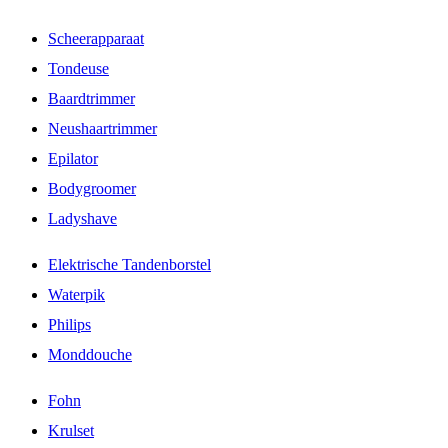
Scheerapparaat
Tondeuse
Baardtrimmer
Neushaartrimmer
Epilator
Bodygroomer
Ladyshave
Elektrische Tandenborstel
Waterpik
Philips
Monddouche
Fohn
Krulset