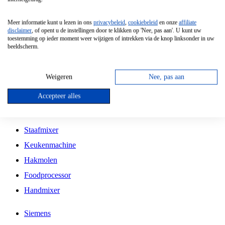
Grillplaat
Meer informatie kunt u lezen in ons
privacybeleid
,
cookiebeleid
en onze
affiliate
Vrijstaande Magnetron
disclaimer
, of opent u de instellingen door te klikken op 'Nee, pas aan'. U kunt uw
toestemming op ieder moment weer wijzigen of intrekken via de knop linksonder in uw
Vrijstaande Kookplaat
beeldscherm.
Inbouw Inductie Kookplaat
Inbouw Gaskookplaat
Weigeren
Nee, pas aan
Inbouw Keramische Kookplaat
Accepteer alles
Kookplaat Accessoires
Staafmixer
Keukenmachine
Hakmolen
Foodprocessor
Handmixer
Siemens