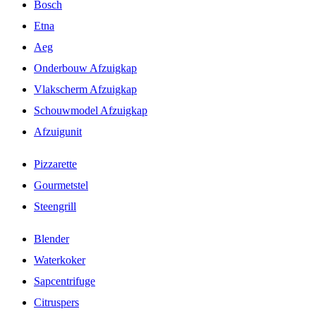
Bosch
Etna
Aeg
Onderbouw Afzuigkap
Vlakscherm Afzuigkap
Schouwmodel Afzuigkap
Afzuigunit
Pizzarette
Gourmetstel
Steengrill
Blender
Waterkoker
Sapcentrifuge
Citruspers