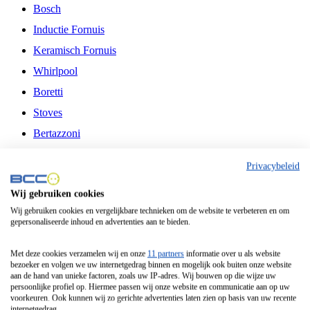
Bosch
Inductie Fornuis
Keramisch Fornuis
Whirlpool
Boretti
Stoves
Bertazzoni
Belling
Privacybeleid
Fitelli
Wij gebruiken cookies
Airfryer
Wij gebruiken cookies en vergelijkbare technieken om de website te verbeteren en om
gepersonaliseerde inhoud en advertenties aan te bieden.
Frituurpan
Contactgrill
Met deze cookies verzamelen wij en onze
11 partners
informatie over u als website
bezoeker en volgen we uw internetgedrag binnen en mogelijk ook buiten onze website
Broodbakmachine
aan de hand van unieke factoren, zoals uw IP-adres. Wij bouwen op die wijze uw
persoonlijke profiel op. Hiermee passen wij onze website en communicatie aan op uw
Broodrooster
voorkeuren. Ook kunnen wij zo gerichte advertenties laten zien op basis van uw recente
internetgedrag.