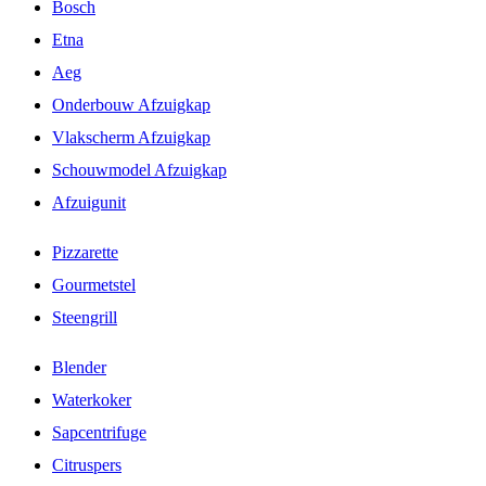
Bosch
Etna
Aeg
Onderbouw Afzuigkap
Vlakscherm Afzuigkap
Schouwmodel Afzuigkap
Afzuigunit
Pizzarette
Gourmetstel
Steengrill
Blender
Waterkoker
Sapcentrifuge
Citruspers