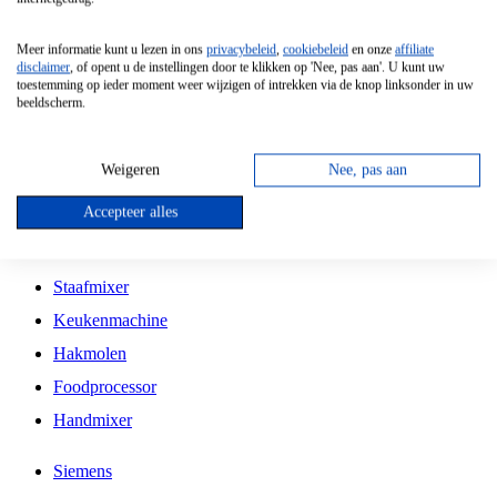
Grillplaat
Meer informatie kunt u lezen in ons
privacybeleid
,
cookiebeleid
en onze
affiliate
Vrijstaande Magnetron
disclaimer
, of opent u de instellingen door te klikken op 'Nee, pas aan'. U kunt uw
toestemming op ieder moment weer wijzigen of intrekken via de knop linksonder in uw
Vrijstaande Kookplaat
beeldscherm.
Inbouw Inductie Kookplaat
Inbouw Gaskookplaat
Weigeren
Nee, pas aan
Inbouw Keramische Kookplaat
Accepteer alles
Kookplaat Accessoires
Staafmixer
Keukenmachine
Hakmolen
Foodprocessor
Handmixer
Siemens