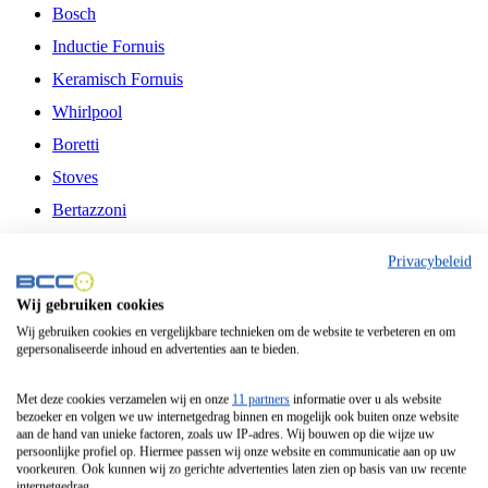
Bosch
Inductie Fornuis
Keramisch Fornuis
Whirlpool
Boretti
Stoves
Bertazzoni
Belling
Privacybeleid
Fitelli
Wij gebruiken cookies
Airfryer
Wij gebruiken cookies en vergelijkbare technieken om de website te verbeteren en om
gepersonaliseerde inhoud en advertenties aan te bieden.
Frituurpan
Contactgrill
Met deze cookies verzamelen wij en onze
11 partners
informatie over u als website
bezoeker en volgen we uw internetgedrag binnen en mogelijk ook buiten onze website
Broodbakmachine
aan de hand van unieke factoren, zoals uw IP-adres. Wij bouwen op die wijze uw
persoonlijke profiel op. Hiermee passen wij onze website en communicatie aan op uw
Broodrooster
voorkeuren. Ook kunnen wij zo gerichte advertenties laten zien op basis van uw recente
internetgedrag.