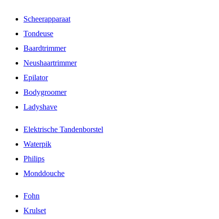
Scheerapparaat
Tondeuse
Baardtrimmer
Neushaartrimmer
Epilator
Bodygroomer
Ladyshave
Elektrische Tandenborstel
Waterpik
Philips
Monddouche
Fohn
Krulset