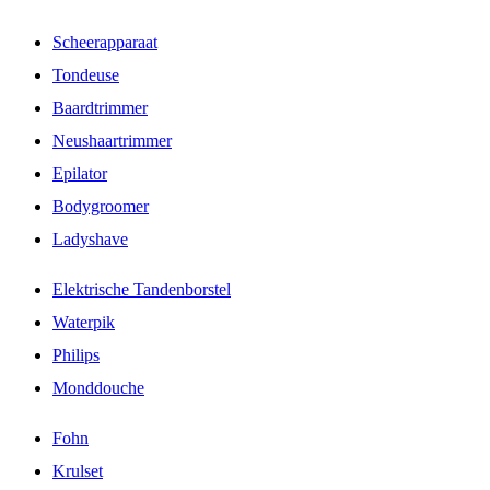
Scheerapparaat
Tondeuse
Baardtrimmer
Neushaartrimmer
Epilator
Bodygroomer
Ladyshave
Elektrische Tandenborstel
Waterpik
Philips
Monddouche
Fohn
Krulset