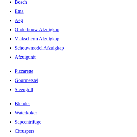
Bosch
Etna
Aeg
Onderbouw Afzuigkap
Vlakscherm Afzuigkap
Schouwmodel Afzuigkap
Afzuigunit
Pizzarette
Gourmetstel
Steengrill
Blender
Waterkoker
Sapcentrifuge
Citruspers