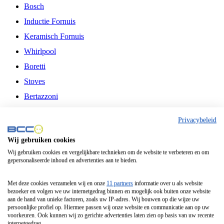
Bosch
Inductie Fornuis
Keramisch Fornuis
Whirlpool
Boretti
Stoves
Bertazzoni
Belling
Privacybeleid
Fitelli
Wij gebruiken cookies
Airfryer
Wij gebruiken cookies en vergelijkbare technieken om de website te verbeteren en om
gepersonaliseerde inhoud en advertenties aan te bieden.
Frituurpan
Contactgrill
Met deze cookies verzamelen wij en onze
11 partners
informatie over u als website
bezoeker en volgen we uw internetgedrag binnen en mogelijk ook buiten onze website
Broodbakmachine
aan de hand van unieke factoren, zoals uw IP-adres. Wij bouwen op die wijze uw
persoonlijke profiel op. Hiermee passen wij onze website en communicatie aan op uw
Broodrooster
voorkeuren. Ook kunnen wij zo gerichte advertenties laten zien op basis van uw recente
internetgedrag.