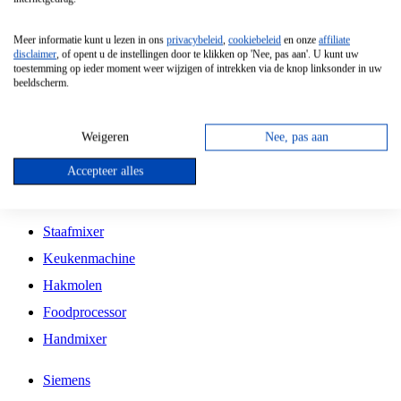
Grillplaat
Meer informatie kunt u lezen in ons
privacybeleid
,
cookiebeleid
en onze
affiliate
Vrijstaande Magnetron
disclaimer
, of opent u de instellingen door te klikken op 'Nee, pas aan'. U kunt uw
toestemming op ieder moment weer wijzigen of intrekken via de knop linksonder in uw
Vrijstaande Kookplaat
beeldscherm.
Inbouw Inductie Kookplaat
Inbouw Gaskookplaat
Weigeren
Nee, pas aan
Inbouw Keramische Kookplaat
Accepteer alles
Kookplaat Accessoires
Staafmixer
Keukenmachine
Hakmolen
Foodprocessor
Handmixer
Siemens