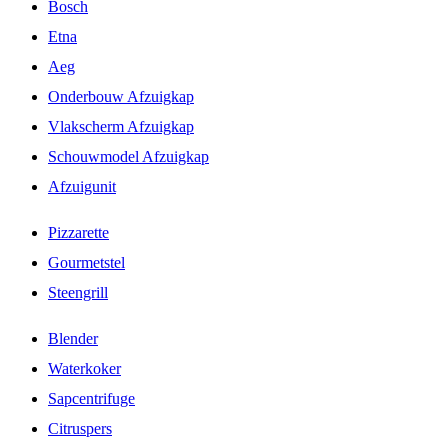
Bosch
Etna
Aeg
Onderbouw Afzuigkap
Vlakscherm Afzuigkap
Schouwmodel Afzuigkap
Afzuigunit
Pizzarette
Gourmetstel
Steengrill
Blender
Waterkoker
Sapcentrifuge
Citruspers