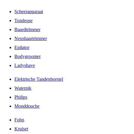
Scheerapparaat
Tondeuse
Baardtrimmer
Neushaartrimmer
Epilator
Bodygroomer
Ladyshave
Elektrische Tandenborstel
Waterpik
Philips
Monddouche
Fohn
Krulset