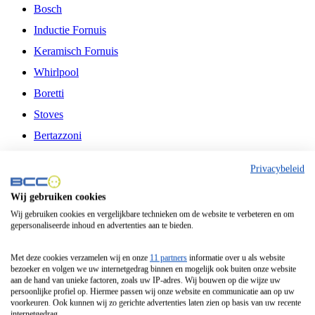
Bosch
Inductie Fornuis
Keramisch Fornuis
Whirlpool
Boretti
Stoves
Bertazzoni
Belling
Privacybeleid
Fitelli
Wij gebruiken cookies
Airfryer
Wij gebruiken cookies en vergelijkbare technieken om de website te verbeteren en om
gepersonaliseerde inhoud en advertenties aan te bieden.
Frituurpan
Contactgrill
Met deze cookies verzamelen wij en onze
11 partners
informatie over u als website
bezoeker en volgen we uw internetgedrag binnen en mogelijk ook buiten onze website
Broodbakmachine
aan de hand van unieke factoren, zoals uw IP-adres. Wij bouwen op die wijze uw
persoonlijke profiel op. Hiermee passen wij onze website en communicatie aan op uw
Broodrooster
voorkeuren. Ook kunnen wij zo gerichte advertenties laten zien op basis van uw recente
internetgedrag.