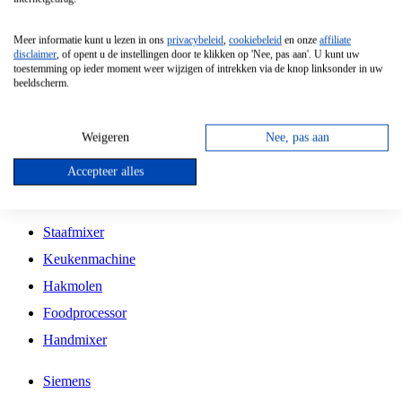
Grillplaat
Meer informatie kunt u lezen in ons
privacybeleid
,
cookiebeleid
en onze
affiliate
Vrijstaande Magnetron
disclaimer
, of opent u de instellingen door te klikken op 'Nee, pas aan'. U kunt uw
toestemming op ieder moment weer wijzigen of intrekken via de knop linksonder in uw
Vrijstaande Kookplaat
beeldscherm.
Inbouw Inductie Kookplaat
Inbouw Gaskookplaat
Weigeren
Nee, pas aan
Inbouw Keramische Kookplaat
Accepteer alles
Kookplaat Accessoires
Staafmixer
Keukenmachine
Hakmolen
Foodprocessor
Handmixer
Siemens