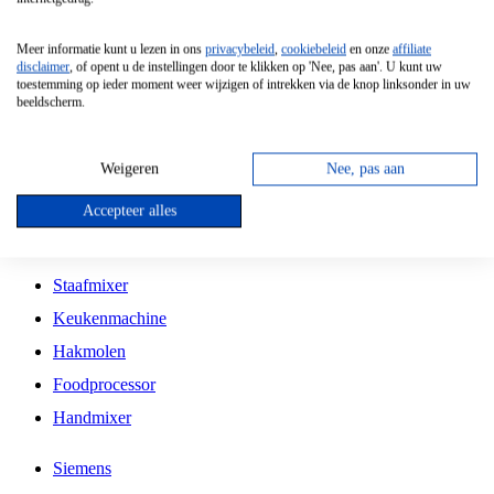
Grillplaat
Meer informatie kunt u lezen in ons
privacybeleid
,
cookiebeleid
en onze
affiliate
Vrijstaande Magnetron
disclaimer
, of opent u de instellingen door te klikken op 'Nee, pas aan'. U kunt uw
toestemming op ieder moment weer wijzigen of intrekken via de knop linksonder in uw
Vrijstaande Kookplaat
beeldscherm.
Inbouw Inductie Kookplaat
Inbouw Gaskookplaat
Weigeren
Nee, pas aan
Inbouw Keramische Kookplaat
Accepteer alles
Kookplaat Accessoires
Staafmixer
Keukenmachine
Hakmolen
Foodprocessor
Handmixer
Siemens