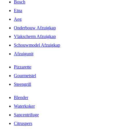
Bosch
Etna
Aeg
Onderbouw Afzuigkap
Vlakscherm Afzuigkap
Schouwmodel Afzuigkap
Afzuigunit
Pizzarette
Gourmetstel
Steengrill
Blender
Waterkoker
Sapcentrifuge
Citruspers