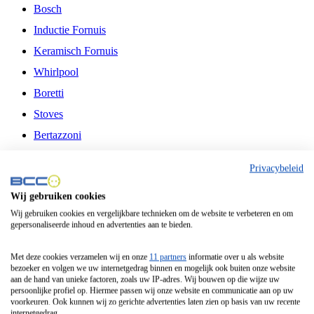
Bosch
Inductie Fornuis
Keramisch Fornuis
Whirlpool
Boretti
Stoves
Bertazzoni
Belling
Privacybeleid
Fitelli
Wij gebruiken cookies
Airfryer
Wij gebruiken cookies en vergelijkbare technieken om de website te verbeteren en om
gepersonaliseerde inhoud en advertenties aan te bieden.
Frituurpan
Contactgrill
Met deze cookies verzamelen wij en onze
11 partners
informatie over u als website
bezoeker en volgen we uw internetgedrag binnen en mogelijk ook buiten onze website
Broodbakmachine
aan de hand van unieke factoren, zoals uw IP-adres. Wij bouwen op die wijze uw
persoonlijke profiel op. Hiermee passen wij onze website en communicatie aan op uw
Broodrooster
voorkeuren. Ook kunnen wij zo gerichte advertenties laten zien op basis van uw recente
internetgedrag.