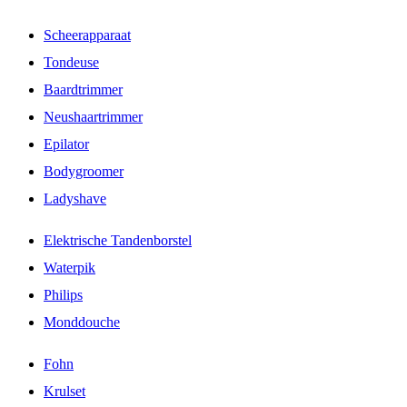
Scheerapparaat
Tondeuse
Baardtrimmer
Neushaartrimmer
Epilator
Bodygroomer
Ladyshave
Elektrische Tandenborstel
Waterpik
Philips
Monddouche
Fohn
Krulset