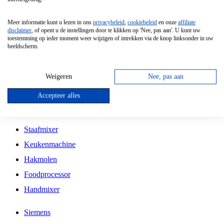
Grillplaat
Meer informatie kunt u lezen in ons
privacybeleid
,
cookiebeleid
en onze
affiliate
Vrijstaande Magnetron
disclaimer
, of opent u de instellingen door te klikken op 'Nee, pas aan'. U kunt uw
toestemming op ieder moment weer wijzigen of intrekken via de knop linksonder in uw
Vrijstaande Kookplaat
beeldscherm.
Inbouw Inductie Kookplaat
Inbouw Gaskookplaat
Weigeren
Nee, pas aan
Inbouw Keramische Kookplaat
Accepteer alles
Kookplaat Accessoires
Staafmixer
Keukenmachine
Hakmolen
Foodprocessor
Handmixer
Siemens