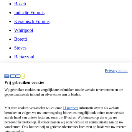
Bosch
Inductie Fornuis
Keramisch Fornuis
Whirlpool
Boretti
Stoves
Bertazzoni
Belling
Privacybeleid
Fitelli
Wij gebruiken cookies
Airfryer
Wij gebruiken cookies en vergelijkbare technieken om de website te verbeteren en om
gepersonaliseerde inhoud en advertenties aan te bieden.
Frituurpan
Contactgrill
Met deze cookies verzamelen wij en onze
11 partners
informatie over u als website
bezoeker en volgen we uw internetgedrag binnen en mogelijk ook buiten onze website
Broodbakmachine
aan de hand van unieke factoren, zoals uw IP-adres. Wij bouwen op die wijze uw
persoonlijke profiel op. Hiermee passen wij onze website en communicatie aan op uw
Broodrooster
voorkeuren. Ook kunnen wij zo gerichte advertenties laten zien op basis van uw recente
internetgedrag.