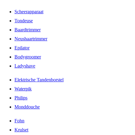
Scheerapparaat
Tondeuse
Baardtrimmer
Neushaartrimmer
Epilator
Bodygroomer
Ladyshave
Elektrische Tandenborstel
Waterpik
Philips
Monddouche
Fohn
Krulset