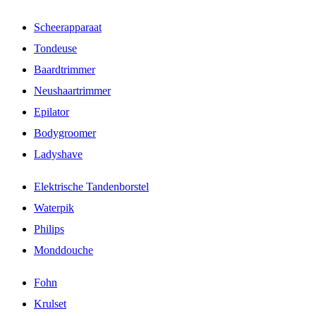
Scheerapparaat
Tondeuse
Baardtrimmer
Neushaartrimmer
Epilator
Bodygroomer
Ladyshave
Elektrische Tandenborstel
Waterpik
Philips
Monddouche
Fohn
Krulset