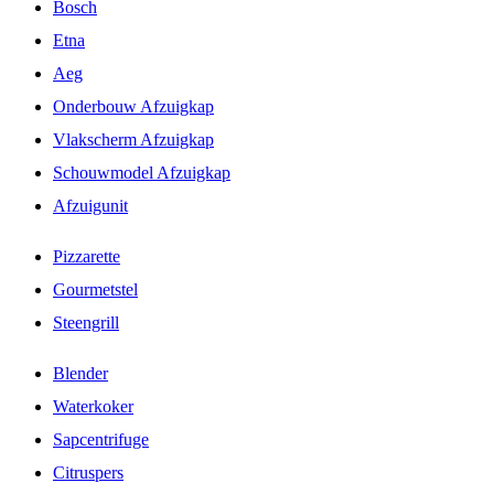
Bosch
Etna
Aeg
Onderbouw Afzuigkap
Vlakscherm Afzuigkap
Schouwmodel Afzuigkap
Afzuigunit
Pizzarette
Gourmetstel
Steengrill
Blender
Waterkoker
Sapcentrifuge
Citruspers