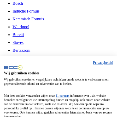
Bosch
Inductie Fornuis
Keramisch Fornuis
Whirlpool
Boretti
Stoves
Bertazzoni
Belling
Privacybeleid
Fitelli
Wij gebruiken cookies
Airfryer
Wij gebruiken cookies en vergelijkbare technieken om de website te verbeteren en om
gepersonaliseerde inhoud en advertenties aan te bieden.
Frituurpan
Contactgrill
Met deze cookies verzamelen wij en onze
11 partners
informatie over u als website
bezoeker en volgen we uw internetgedrag binnen en mogelijk ook buiten onze website
Broodbakmachine
aan de hand van unieke factoren, zoals uw IP-adres. Wij bouwen op die wijze uw
persoonlijke profiel op. Hiermee passen wij onze website en communicatie aan op uw
Broodrooster
voorkeuren. Ook kunnen wij zo gerichte advertenties laten zien op basis van uw recente
internetgedrag.