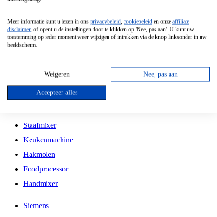
Grillplaat
Meer informatie kunt u lezen in ons
privacybeleid
,
cookiebeleid
en onze
affiliate
Vrijstaande Magnetron
disclaimer
, of opent u de instellingen door te klikken op 'Nee, pas aan'. U kunt uw
toestemming op ieder moment weer wijzigen of intrekken via de knop linksonder in uw
Vrijstaande Kookplaat
beeldscherm.
Inbouw Inductie Kookplaat
Inbouw Gaskookplaat
Weigeren
Nee, pas aan
Inbouw Keramische Kookplaat
Accepteer alles
Kookplaat Accessoires
Staafmixer
Keukenmachine
Hakmolen
Foodprocessor
Handmixer
Siemens