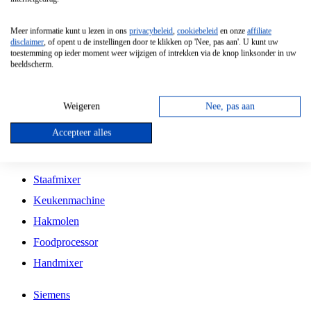
Grillplaat
Meer informatie kunt u lezen in ons
privacybeleid
,
cookiebeleid
en onze
affiliate
Vrijstaande Magnetron
disclaimer
, of opent u de instellingen door te klikken op 'Nee, pas aan'. U kunt uw
toestemming op ieder moment weer wijzigen of intrekken via de knop linksonder in uw
Vrijstaande Kookplaat
beeldscherm.
Inbouw Inductie Kookplaat
Inbouw Gaskookplaat
Weigeren
Nee, pas aan
Inbouw Keramische Kookplaat
Accepteer alles
Kookplaat Accessoires
Staafmixer
Keukenmachine
Hakmolen
Foodprocessor
Handmixer
Siemens