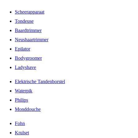
Scheerapparaat
Tondeuse
Baardtrimmer
Neushaartrimmer
Epilator
Bodygroomer
Ladyshave
Elektrische Tandenborstel
Waterpik
Philips
Monddouche
Fohn
Krulset