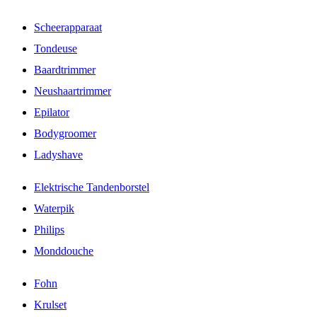
Scheerapparaat
Tondeuse
Baardtrimmer
Neushaartrimmer
Epilator
Bodygroomer
Ladyshave
Elektrische Tandenborstel
Waterpik
Philips
Monddouche
Fohn
Krulset