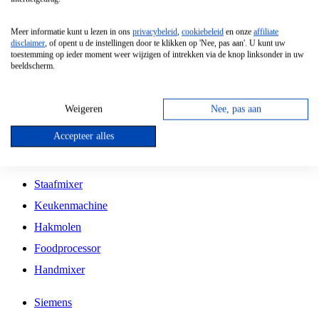
Grillplaat
Meer informatie kunt u lezen in ons
privacybeleid
,
cookiebeleid
en onze
affiliate
Vrijstaande Magnetron
disclaimer
, of opent u de instellingen door te klikken op 'Nee, pas aan'. U kunt uw
toestemming op ieder moment weer wijzigen of intrekken via de knop linksonder in uw
Vrijstaande Kookplaat
beeldscherm.
Inbouw Inductie Kookplaat
Inbouw Gaskookplaat
Weigeren
Nee, pas aan
Inbouw Keramische Kookplaat
Accepteer alles
Kookplaat Accessoires
Staafmixer
Keukenmachine
Hakmolen
Foodprocessor
Handmixer
Siemens