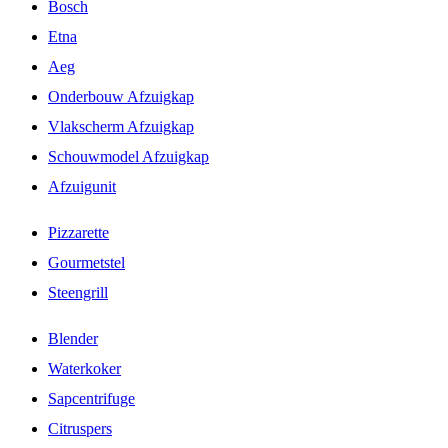
Bosch
Etna
Aeg
Onderbouw Afzuigkap
Vlakscherm Afzuigkap
Schouwmodel Afzuigkap
Afzuigunit
Pizzarette
Gourmetstel
Steengrill
Blender
Waterkoker
Sapcentrifuge
Citruspers