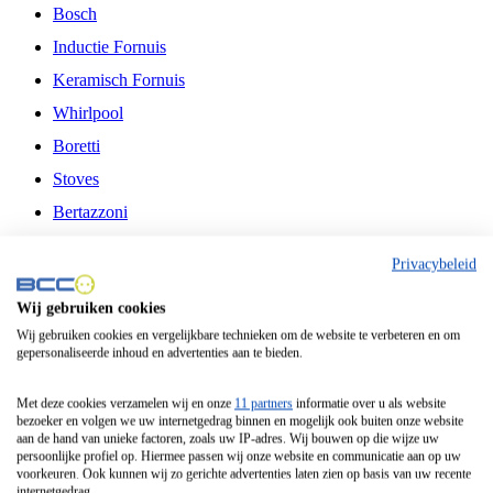
Bosch
Inductie Fornuis
Keramisch Fornuis
Whirlpool
Boretti
Stoves
Bertazzoni
Belling
Privacybeleid
Fitelli
Wij gebruiken cookies
Airfryer
Wij gebruiken cookies en vergelijkbare technieken om de website te verbeteren en om
gepersonaliseerde inhoud en advertenties aan te bieden.
Frituurpan
Contactgrill
Met deze cookies verzamelen wij en onze
11 partners
informatie over u als website
bezoeker en volgen we uw internetgedrag binnen en mogelijk ook buiten onze website
Broodbakmachine
aan de hand van unieke factoren, zoals uw IP-adres. Wij bouwen op die wijze uw
persoonlijke profiel op. Hiermee passen wij onze website en communicatie aan op uw
Broodrooster
voorkeuren. Ook kunnen wij zo gerichte advertenties laten zien op basis van uw recente
internetgedrag.