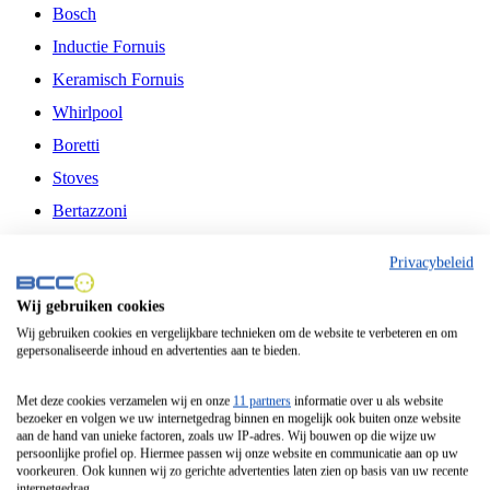
Bosch
Inductie Fornuis
Keramisch Fornuis
Whirlpool
Boretti
Stoves
Bertazzoni
Belling
Privacybeleid
Fitelli
Wij gebruiken cookies
Airfryer
Wij gebruiken cookies en vergelijkbare technieken om de website te verbeteren en om
gepersonaliseerde inhoud en advertenties aan te bieden.
Frituurpan
Contactgrill
Met deze cookies verzamelen wij en onze
11 partners
informatie over u als website
bezoeker en volgen we uw internetgedrag binnen en mogelijk ook buiten onze website
Broodbakmachine
aan de hand van unieke factoren, zoals uw IP-adres. Wij bouwen op die wijze uw
persoonlijke profiel op. Hiermee passen wij onze website en communicatie aan op uw
Broodrooster
voorkeuren. Ook kunnen wij zo gerichte advertenties laten zien op basis van uw recente
internetgedrag.