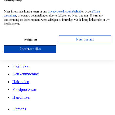
Grillplaat
Meer informatie kunt u lezen in ons
privacybeleid
,
cookiebeleid
en onze
affiliate
Vrijstaande Magnetron
disclaimer
, of opent u de instellingen door te klikken op 'Nee, pas aan'. U kunt uw
toestemming op ieder moment weer wijzigen of intrekken via de knop linksonder in uw
Vrijstaande Kookplaat
beeldscherm.
Inbouw Inductie Kookplaat
Inbouw Gaskookplaat
Weigeren
Nee, pas aan
Inbouw Keramische Kookplaat
Accepteer alles
Kookplaat Accessoires
Staafmixer
Keukenmachine
Hakmolen
Foodprocessor
Handmixer
Siemens