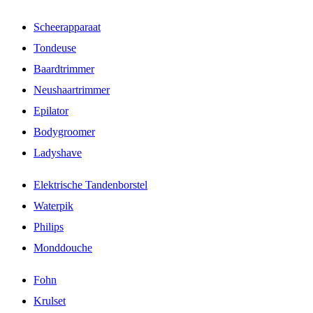
Scheerapparaat
Tondeuse
Baardtrimmer
Neushaartrimmer
Epilator
Bodygroomer
Ladyshave
Elektrische Tandenborstel
Waterpik
Philips
Monddouche
Fohn
Krulset