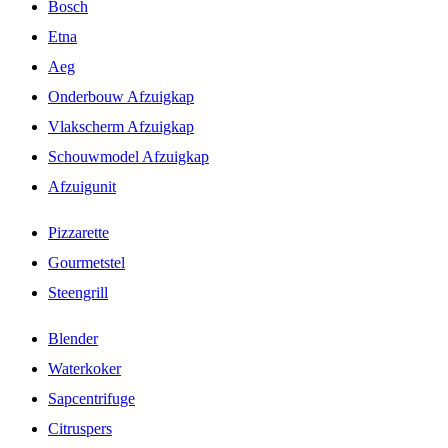
Bosch
Etna
Aeg
Onderbouw Afzuigkap
Vlakscherm Afzuigkap
Schouwmodel Afzuigkap
Afzuigunit
Pizzarette
Gourmetstel
Steengrill
Blender
Waterkoker
Sapcentrifuge
Citruspers