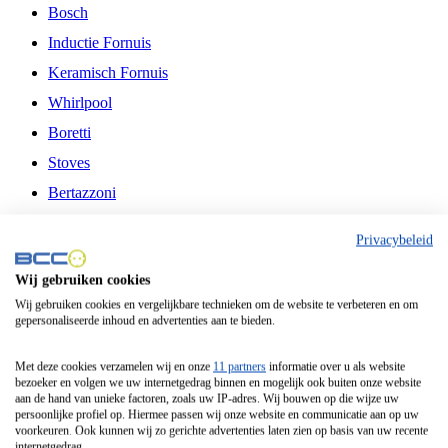
Bosch
Inductie Fornuis
Keramisch Fornuis
Whirlpool
Boretti
Stoves
Bertazzoni
Belling
Privacybeleid
Fitelli
Wij gebruiken cookies
Airfryer
Wij gebruiken cookies en vergelijkbare technieken om de website te verbeteren en om
gepersonaliseerde inhoud en advertenties aan te bieden.
Frituurpan
Contactgrill
Met deze cookies verzamelen wij en onze
11 partners
informatie over u als website
bezoeker en volgen we uw internetgedrag binnen en mogelijk ook buiten onze website
Broodbakmachine
aan de hand van unieke factoren, zoals uw IP-adres. Wij bouwen op die wijze uw
persoonlijke profiel op. Hiermee passen wij onze website en communicatie aan op uw
Broodrooster
voorkeuren. Ook kunnen wij zo gerichte advertenties laten zien op basis van uw recente
internetgedrag.