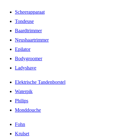
Scheerapparaat
Tondeuse
Baardtrimmer
Neushaartrimmer
Epilator
Bodygroomer
Ladyshave
Elektrische Tandenborstel
Waterpik
Philips
Monddouche
Fohn
Krulset