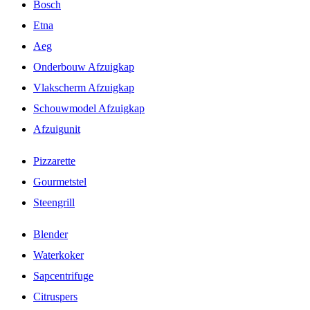
Bosch
Etna
Aeg
Onderbouw Afzuigkap
Vlakscherm Afzuigkap
Schouwmodel Afzuigkap
Afzuigunit
Pizzarette
Gourmetstel
Steengrill
Blender
Waterkoker
Sapcentrifuge
Citruspers