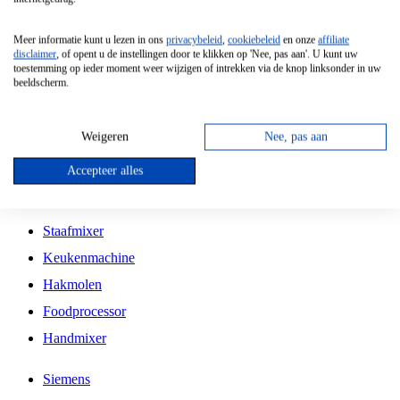
Grillplaat
Meer informatie kunt u lezen in ons
privacybeleid
,
cookiebeleid
en onze
affiliate
Vrijstaande Magnetron
disclaimer
, of opent u de instellingen door te klikken op 'Nee, pas aan'. U kunt uw
toestemming op ieder moment weer wijzigen of intrekken via de knop linksonder in uw
Vrijstaande Kookplaat
beeldscherm.
Inbouw Inductie Kookplaat
Inbouw Gaskookplaat
Weigeren
Nee, pas aan
Inbouw Keramische Kookplaat
Accepteer alles
Kookplaat Accessoires
Staafmixer
Keukenmachine
Hakmolen
Foodprocessor
Handmixer
Siemens