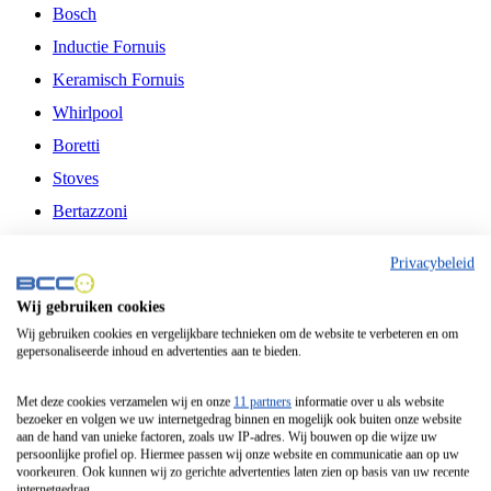
Bosch
Inductie Fornuis
Keramisch Fornuis
Whirlpool
Boretti
Stoves
Bertazzoni
Belling
Privacybeleid
Fitelli
Wij gebruiken cookies
Airfryer
Wij gebruiken cookies en vergelijkbare technieken om de website te verbeteren en om
gepersonaliseerde inhoud en advertenties aan te bieden.
Frituurpan
Contactgrill
Met deze cookies verzamelen wij en onze
11 partners
informatie over u als website
bezoeker en volgen we uw internetgedrag binnen en mogelijk ook buiten onze website
Broodbakmachine
aan de hand van unieke factoren, zoals uw IP-adres. Wij bouwen op die wijze uw
persoonlijke profiel op. Hiermee passen wij onze website en communicatie aan op uw
Broodrooster
voorkeuren. Ook kunnen wij zo gerichte advertenties laten zien op basis van uw recente
internetgedrag.