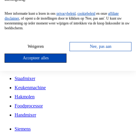
Grillplaat
Meer informatie kunt u lezen in ons
privacybeleid
,
cookiebeleid
en onze
affiliate
Vrijstaande Magnetron
disclaimer
, of opent u de instellingen door te klikken op 'Nee, pas aan'. U kunt uw
toestemming op ieder moment weer wijzigen of intrekken via de knop linksonder in uw
Vrijstaande Kookplaat
beeldscherm.
Inbouw Inductie Kookplaat
Inbouw Gaskookplaat
Weigeren
Nee, pas aan
Inbouw Keramische Kookplaat
Accepteer alles
Kookplaat Accessoires
Staafmixer
Keukenmachine
Hakmolen
Foodprocessor
Handmixer
Siemens