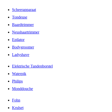
Scheerapparaat
Tondeuse
Baardtrimmer
Neushaartrimmer
Epilator
Bodygroomer
Ladyshave
Elektrische Tandenborstel
Waterpik
Philips
Monddouche
Fohn
Krulset