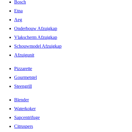
Bosch
Etna
Aeg
Onderbouw Afzuigkap
Vlakscherm Afzuigkap
Schouwmodel Afzuigkap
Afzuigunit
Pizzarette
Gourmetstel
Steengrill
Blender
Waterkoker
Sapcentrifuge
Citruspers