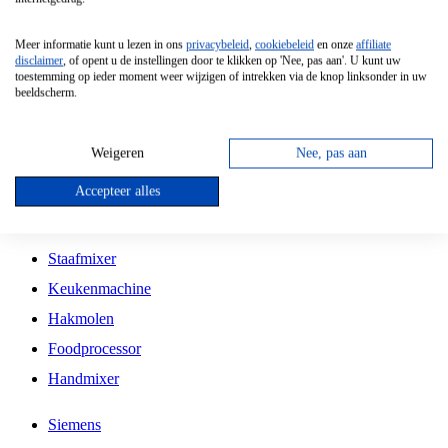
Grillplaat
Meer informatie kunt u lezen in ons
privacybeleid
,
cookiebeleid
en onze
affiliate
Vrijstaande Magnetron
disclaimer
, of opent u de instellingen door te klikken op 'Nee, pas aan'. U kunt uw
toestemming op ieder moment weer wijzigen of intrekken via de knop linksonder in uw
Vrijstaande Kookplaat
beeldscherm.
Inbouw Inductie Kookplaat
Inbouw Gaskookplaat
Weigeren
Nee, pas aan
Inbouw Keramische Kookplaat
Accepteer alles
Kookplaat Accessoires
Staafmixer
Keukenmachine
Hakmolen
Foodprocessor
Handmixer
Siemens