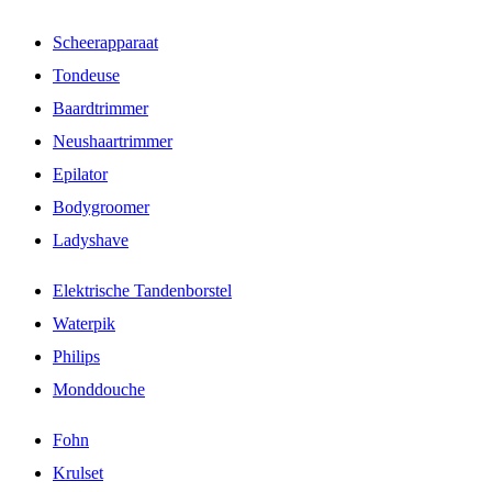
Scheerapparaat
Tondeuse
Baardtrimmer
Neushaartrimmer
Epilator
Bodygroomer
Ladyshave
Elektrische Tandenborstel
Waterpik
Philips
Monddouche
Fohn
Krulset