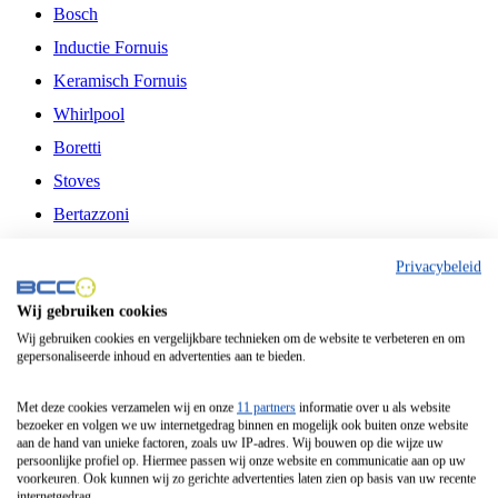
Bosch
Inductie Fornuis
Keramisch Fornuis
Whirlpool
Boretti
Stoves
Bertazzoni
Belling
Privacybeleid
Fitelli
Wij gebruiken cookies
Airfryer
Wij gebruiken cookies en vergelijkbare technieken om de website te verbeteren en om
gepersonaliseerde inhoud en advertenties aan te bieden.
Frituurpan
Contactgrill
Met deze cookies verzamelen wij en onze
11 partners
informatie over u als website
bezoeker en volgen we uw internetgedrag binnen en mogelijk ook buiten onze website
Broodbakmachine
aan de hand van unieke factoren, zoals uw IP-adres. Wij bouwen op die wijze uw
persoonlijke profiel op. Hiermee passen wij onze website en communicatie aan op uw
Broodrooster
voorkeuren. Ook kunnen wij zo gerichte advertenties laten zien op basis van uw recente
internetgedrag.