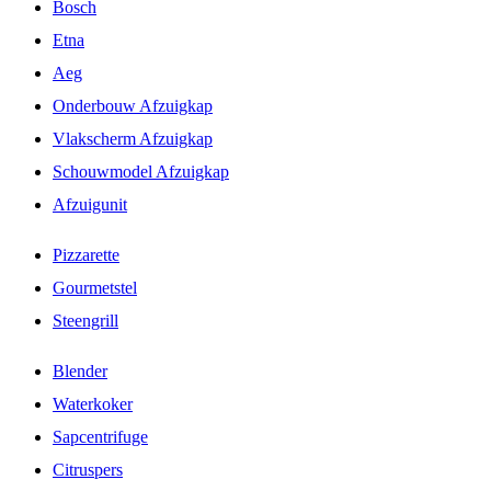
Bosch
Etna
Aeg
Onderbouw Afzuigkap
Vlakscherm Afzuigkap
Schouwmodel Afzuigkap
Afzuigunit
Pizzarette
Gourmetstel
Steengrill
Blender
Waterkoker
Sapcentrifuge
Citruspers