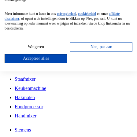
Grillplaat
Meer informatie kunt u lezen in ons
privacybeleid
,
cookiebeleid
en onze
affiliate
Vrijstaande Magnetron
disclaimer
, of opent u de instellingen door te klikken op 'Nee, pas aan'. U kunt uw
toestemming op ieder moment weer wijzigen of intrekken via de knop linksonder in uw
Vrijstaande Kookplaat
beeldscherm.
Inbouw Inductie Kookplaat
Inbouw Gaskookplaat
Weigeren
Nee, pas aan
Inbouw Keramische Kookplaat
Accepteer alles
Kookplaat Accessoires
Staafmixer
Keukenmachine
Hakmolen
Foodprocessor
Handmixer
Siemens