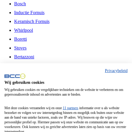
Bosch
Inductie Fornuis
Keramisch Fornuis
Whirlpool
Boretti
Stoves
Bertazzoni
Belling
Privacybeleid
Fitelli
Wij gebruiken cookies
Airfryer
Wij gebruiken cookies en vergelijkbare technieken om de website te verbeteren en om
gepersonaliseerde inhoud en advertenties aan te bieden.
Frituurpan
Contactgrill
Met deze cookies verzamelen wij en onze
11 partners
informatie over u als website
bezoeker en volgen we uw internetgedrag binnen en mogelijk ook buiten onze website
Broodbakmachine
aan de hand van unieke factoren, zoals uw IP-adres. Wij bouwen op die wijze uw
persoonlijke profiel op. Hiermee passen wij onze website en communicatie aan op uw
Broodrooster
voorkeuren. Ook kunnen wij zo gerichte advertenties laten zien op basis van uw recente
internetgedrag.