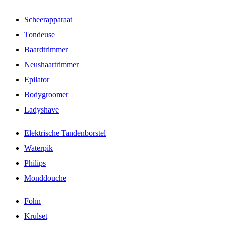
Scheerapparaat
Tondeuse
Baardtrimmer
Neushaartrimmer
Epilator
Bodygroomer
Ladyshave
Elektrische Tandenborstel
Waterpik
Philips
Monddouche
Fohn
Krulset