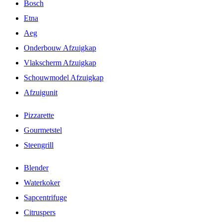
Bosch
Etna
Aeg
Onderbouw Afzuigkap
Vlakscherm Afzuigkap
Schouwmodel Afzuigkap
Afzuigunit
Pizzarette
Gourmetstel
Steengrill
Blender
Waterkoker
Sapcentrifuge
Citruspers