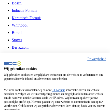
Bosch
Inductie Fornuis
Keramisch Fornuis
Whirlpool
Boretti
Stoves
Bertazzoni
Belling
Privacybeleid
Fitelli
Wij gebruiken cookies
Airfryer
Wij gebruiken cookies en vergelijkbare technieken om de website te verbeteren en om
gepersonaliseerde inhoud en advertenties aan te bieden.
Frituurpan
Contactgrill
Met deze cookies verzamelen wij en onze
11 partners
informatie over u als website
bezoeker en volgen we uw internetgedrag binnen en mogelijk ook buiten onze website
Broodbakmachine
aan de hand van unieke factoren, zoals uw IP-adres. Wij bouwen op die wijze uw
persoonlijke profiel op. Hiermee passen wij onze website en communicatie aan op uw
Broodrooster
voorkeuren. Ook kunnen wij zo gerichte advertenties laten zien op basis van uw recente
internetgedrag.