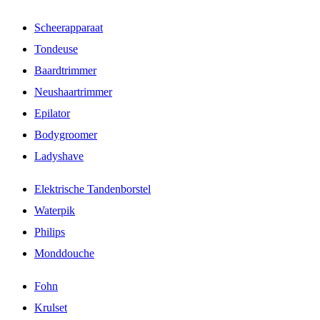
Scheerapparaat
Tondeuse
Baardtrimmer
Neushaartrimmer
Epilator
Bodygroomer
Ladyshave
Elektrische Tandenborstel
Waterpik
Philips
Monddouche
Fohn
Krulset