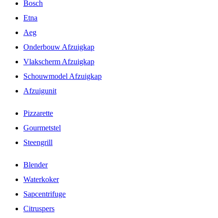
Bosch
Etna
Aeg
Onderbouw Afzuigkap
Vlakscherm Afzuigkap
Schouwmodel Afzuigkap
Afzuigunit
Pizzarette
Gourmetstel
Steengrill
Blender
Waterkoker
Sapcentrifuge
Citruspers