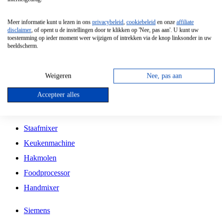
Grillplaat
Meer informatie kunt u lezen in ons
privacybeleid
,
cookiebeleid
en onze
affiliate
Vrijstaande Magnetron
disclaimer
, of opent u de instellingen door te klikken op 'Nee, pas aan'. U kunt uw
toestemming op ieder moment weer wijzigen of intrekken via de knop linksonder in uw
Vrijstaande Kookplaat
beeldscherm.
Inbouw Inductie Kookplaat
Inbouw Gaskookplaat
Weigeren
Nee, pas aan
Inbouw Keramische Kookplaat
Accepteer alles
Kookplaat Accessoires
Staafmixer
Keukenmachine
Hakmolen
Foodprocessor
Handmixer
Siemens