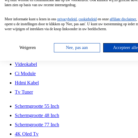
wij onze website en communicatie aan op uw voorkeuren. Ook kunnen wij zo gerichte adver
Tcl
laten zien op basis van uw recente internetgedrag.
Schermgrootte 70 Inch
Meer informatie kunt u lezen in ons
privacybeleid
,
cookiebeleid
en onze
affiliate disclaimer
,
Hd Led Tv
opent u de instellingen door te klikken op 'Nee, pas aan'. U kunt uw toestemming op ieder
weer wijzigen of intrekken via de knop linksonder in uw beeldscherm.
Tv Beugel
Antennekabel
Weigeren
Nee, pas aan
Accepteer alle
Universele Afstandsbediening
Videokabel
Ci Module
Hdmi Kabel
Tv Tuner
Schermgrootte 55 Inch
Schermgrootte 48 Inch
Schermgrootte 77 Inch
4K Oled Tv