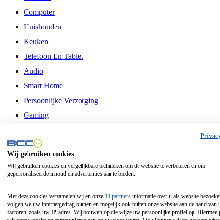
Computer
Huishouden
Keuken
Telefoon En Tablet
Audio
Smart Home
Persoonlijke Verzorging
Gaming
Vrije Tijd
Privac
Philips
Wij gebruiken cookies
Wij gebruiken cookies en vergelijkbare technieken om de website te verbeteren en om
Schermgrootte 24 Inch
gepersonaliseerde inhoud en advertenties aan te bieden.
Schermgrootte 75 Inch
Schermgrootte 85 Inch
Met deze cookies verzamelen wij en onze
11 partners
informatie over u als website bezoeke
volgen we uw internetgedrag binnen en mogelijk ook buiten onze website aan de hand van 
Schermgrootte 98 Inch
factoren, zoals uw IP-adres. Wij bouwen op die wijze uw persoonlijke profiel op. Hiermee 