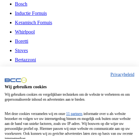
Bosch
Inductie Fornuis
Keramisch Fornuis
Whirlpool
Boretti
Stoves
Bertazzoni
Belling
Privacybeleid
Fitelli
Wij gebruiken cookies
Airfryer
Wij gebruiken cookies en vergelijkbare technieken om de website te verbeteren en om
gepersonaliseerde inhoud en advertenties aan te bieden.
Frituurpan
Contactgrill
Met deze cookies verzamelen wij en onze
11 partners
informatie over u als website
bezoeker en volgen we uw internetgedrag binnen en mogelijk ook buiten onze website
Broodbakmachine
aan de hand van unieke factoren, zoals uw IP-adres. Wij bouwen op die wijze uw
persoonlijke profiel op. Hiermee passen wij onze website en communicatie aan op uw
Broodrooster
voorkeuren. Ook kunnen wij zo gerichte advertenties laten zien op basis van uw recente
internetgedrag.