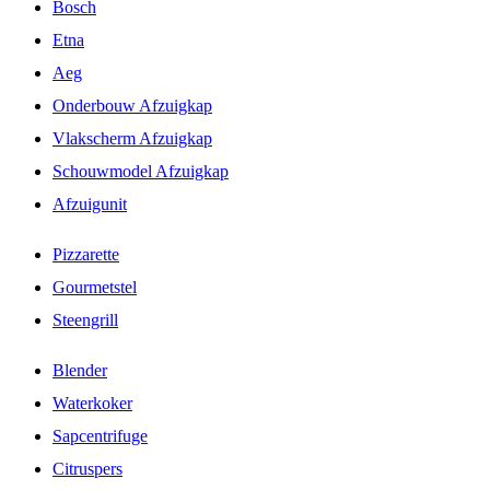
Bosch
Etna
Aeg
Onderbouw Afzuigkap
Vlakscherm Afzuigkap
Schouwmodel Afzuigkap
Afzuigunit
Pizzarette
Gourmetstel
Steengrill
Blender
Waterkoker
Sapcentrifuge
Citruspers