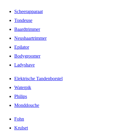
Scheerapparaat
Tondeuse
Baardtrimmer
Neushaartrimmer
Epilator
Bodygroomer
Ladyshave
Elektrische Tandenborstel
Waterpik
Philips
Monddouche
Fohn
Krulset