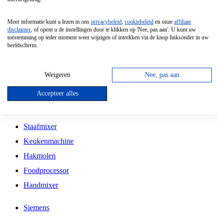
Grillplaat
Meer informatie kunt u lezen in ons
privacybeleid
,
cookiebeleid
en onze
affiliate
Vrijstaande Magnetron
disclaimer
, of opent u de instellingen door te klikken op 'Nee, pas aan'. U kunt uw
toestemming op ieder moment weer wijzigen of intrekken via de knop linksonder in uw
Vrijstaande Kookplaat
beeldscherm.
Inbouw Inductie Kookplaat
Inbouw Gaskookplaat
Weigeren
Nee, pas aan
Inbouw Keramische Kookplaat
Accepteer alles
Kookplaat Accessoires
Staafmixer
Keukenmachine
Hakmolen
Foodprocessor
Handmixer
Siemens