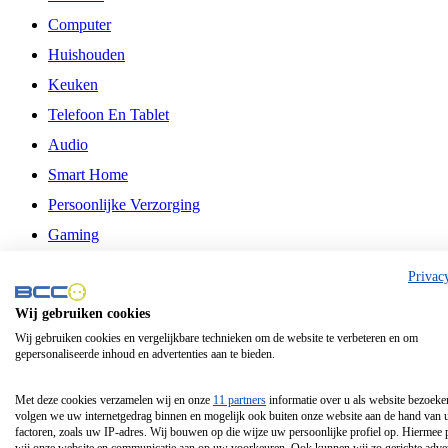
Computer
Huishouden
Keuken
Telefoon En Tablet
Audio
Smart Home
Persoonlijke Verzorging
Gaming
Vrije Tijd
Privac
Philips
Wij gebruiken cookies
Wij gebruiken cookies en vergelijkbare technieken om de website te verbeteren en om
Schermgrootte 24 Inch
gepersonaliseerde inhoud en advertenties aan te bieden.
Schermgrootte 75 Inch
Schermgrootte 85 Inch
Met deze cookies verzamelen wij en onze
11 partners
informatie over u als website bezoeke
volgen we uw internetgedrag binnen en mogelijk ook buiten onze website aan de hand van 
Schermgrootte 98 Inch
factoren, zoals uw IP-adres. Wij bouwen op die wijze uw persoonlijke profiel op. Hiermee 