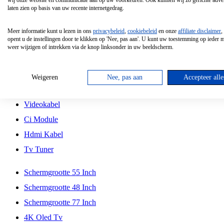
wij onze website en communicatie aan op uw voorkeuren. Ook kunnen wij zo gerichte adver
Tcl
laten zien op basis van uw recente internetgedrag.
Schermgrootte 70 Inch
Meer informatie kunt u lezen in ons
privacybeleid
,
cookiebeleid
en onze
affiliate disclaimer
,
Hd Led Tv
opent u de instellingen door te klikken op 'Nee, pas aan'. U kunt uw toestemming op ieder
weer wijzigen of intrekken via de knop linksonder in uw beeldscherm.
Tv Beugel
Antennekabel
Weigeren
Nee, pas aan
Accepteer alle
Universele Afstandsbediening
Videokabel
Ci Module
Hdmi Kabel
Tv Tuner
Schermgrootte 55 Inch
Schermgrootte 48 Inch
Schermgrootte 77 Inch
4K Oled Tv