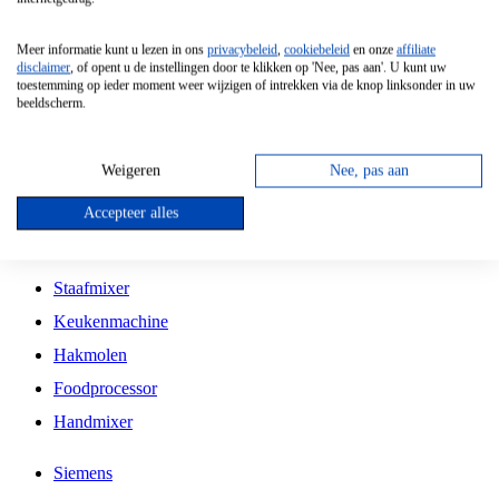
Grillplaat
Meer informatie kunt u lezen in ons
privacybeleid
,
cookiebeleid
en onze
affiliate
Vrijstaande Magnetron
disclaimer
, of opent u de instellingen door te klikken op 'Nee, pas aan'. U kunt uw
toestemming op ieder moment weer wijzigen of intrekken via de knop linksonder in uw
Vrijstaande Kookplaat
beeldscherm.
Inbouw Inductie Kookplaat
Inbouw Gaskookplaat
Weigeren
Nee, pas aan
Inbouw Keramische Kookplaat
Accepteer alles
Kookplaat Accessoires
Staafmixer
Keukenmachine
Hakmolen
Foodprocessor
Handmixer
Siemens