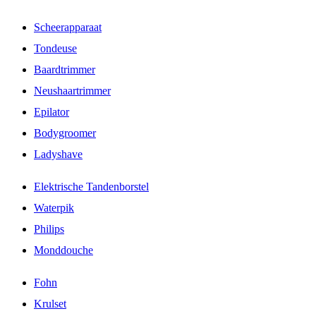
Scheerapparaat
Tondeuse
Baardtrimmer
Neushaartrimmer
Epilator
Bodygroomer
Ladyshave
Elektrische Tandenborstel
Waterpik
Philips
Monddouche
Fohn
Krulset