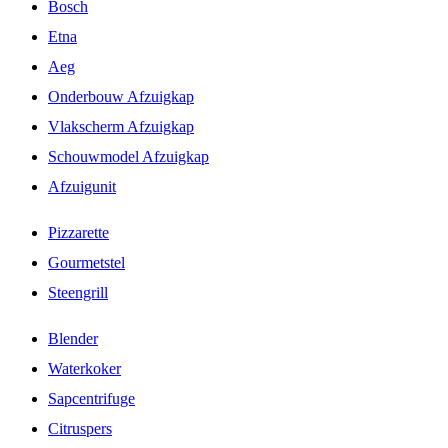
Bosch
Etna
Aeg
Onderbouw Afzuigkap
Vlakscherm Afzuigkap
Schouwmodel Afzuigkap
Afzuigunit
Pizzarette
Gourmetstel
Steengrill
Blender
Waterkoker
Sapcentrifuge
Citruspers