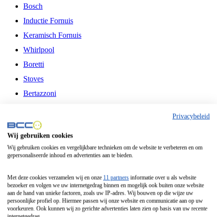
Bosch
Inductie Fornuis
Keramisch Fornuis
Whirlpool
Boretti
Stoves
Bertazzoni
Belling
Privacybeleid
Fitelli
Wij gebruiken cookies
Airfryer
Wij gebruiken cookies en vergelijkbare technieken om de website te verbeteren en om
gepersonaliseerde inhoud en advertenties aan te bieden.
Frituurpan
Contactgrill
Met deze cookies verzamelen wij en onze
11 partners
informatie over u als website
bezoeker en volgen we uw internetgedrag binnen en mogelijk ook buiten onze website
Broodbakmachine
aan de hand van unieke factoren, zoals uw IP-adres. Wij bouwen op die wijze uw
persoonlijke profiel op. Hiermee passen wij onze website en communicatie aan op uw
Broodrooster
voorkeuren. Ook kunnen wij zo gerichte advertenties laten zien op basis van uw recente
internetgedrag.