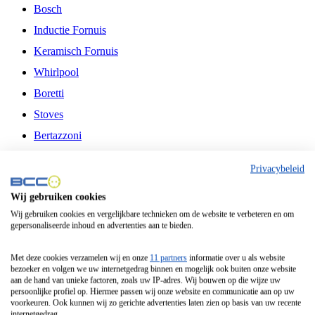
Bosch
Inductie Fornuis
Keramisch Fornuis
Whirlpool
Boretti
Stoves
Bertazzoni
Belling
Privacybeleid
Fitelli
Wij gebruiken cookies
Airfryer
Wij gebruiken cookies en vergelijkbare technieken om de website te verbeteren en om
gepersonaliseerde inhoud en advertenties aan te bieden.
Frituurpan
Contactgrill
Met deze cookies verzamelen wij en onze
11 partners
informatie over u als website
bezoeker en volgen we uw internetgedrag binnen en mogelijk ook buiten onze website
Broodbakmachine
aan de hand van unieke factoren, zoals uw IP-adres. Wij bouwen op die wijze uw
persoonlijke profiel op. Hiermee passen wij onze website en communicatie aan op uw
Broodrooster
voorkeuren. Ook kunnen wij zo gerichte advertenties laten zien op basis van uw recente
internetgedrag.