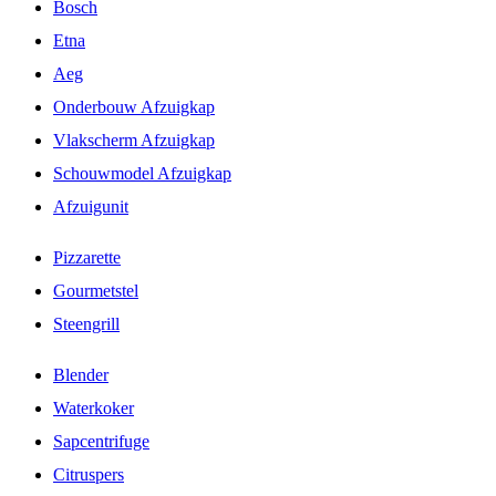
Bosch
Etna
Aeg
Onderbouw Afzuigkap
Vlakscherm Afzuigkap
Schouwmodel Afzuigkap
Afzuigunit
Pizzarette
Gourmetstel
Steengrill
Blender
Waterkoker
Sapcentrifuge
Citruspers