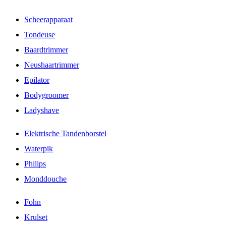
Scheerapparaat
Tondeuse
Baardtrimmer
Neushaartrimmer
Epilator
Bodygroomer
Ladyshave
Elektrische Tandenborstel
Waterpik
Philips
Monddouche
Fohn
Krulset