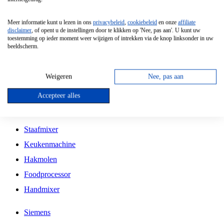
Grillplaat
Meer informatie kunt u lezen in ons
privacybeleid
,
cookiebeleid
en onze
affiliate
Vrijstaande Magnetron
disclaimer
, of opent u de instellingen door te klikken op 'Nee, pas aan'. U kunt uw
toestemming op ieder moment weer wijzigen of intrekken via de knop linksonder in uw
Vrijstaande Kookplaat
beeldscherm.
Inbouw Inductie Kookplaat
Inbouw Gaskookplaat
Weigeren
Nee, pas aan
Inbouw Keramische Kookplaat
Accepteer alles
Kookplaat Accessoires
Staafmixer
Keukenmachine
Hakmolen
Foodprocessor
Handmixer
Siemens