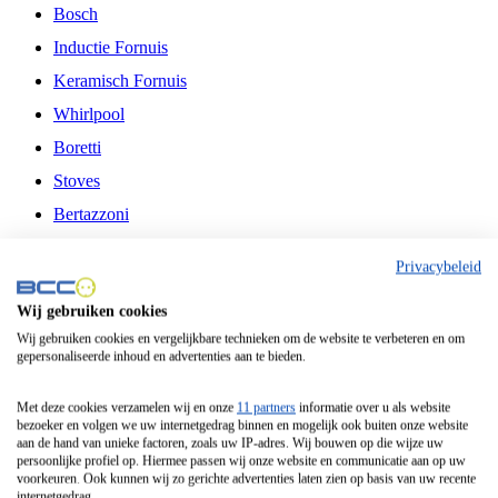
Bosch
Inductie Fornuis
Keramisch Fornuis
Whirlpool
Boretti
Stoves
Bertazzoni
Belling
Privacybeleid
Fitelli
Wij gebruiken cookies
Airfryer
Wij gebruiken cookies en vergelijkbare technieken om de website te verbeteren en om
gepersonaliseerde inhoud en advertenties aan te bieden.
Frituurpan
Contactgrill
Met deze cookies verzamelen wij en onze
11 partners
informatie over u als website
bezoeker en volgen we uw internetgedrag binnen en mogelijk ook buiten onze website
Broodbakmachine
aan de hand van unieke factoren, zoals uw IP-adres. Wij bouwen op die wijze uw
persoonlijke profiel op. Hiermee passen wij onze website en communicatie aan op uw
Broodrooster
voorkeuren. Ook kunnen wij zo gerichte advertenties laten zien op basis van uw recente
internetgedrag.