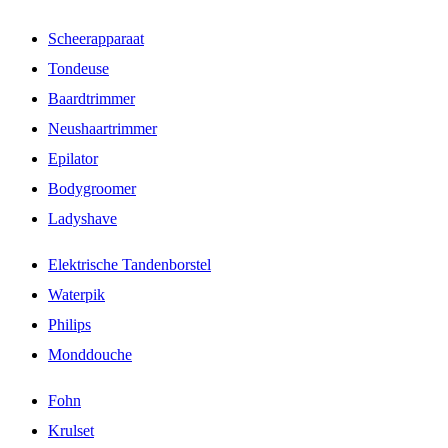
Scheerapparaat
Tondeuse
Baardtrimmer
Neushaartrimmer
Epilator
Bodygroomer
Ladyshave
Elektrische Tandenborstel
Waterpik
Philips
Monddouche
Fohn
Krulset