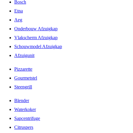
Bosch
Etna
Aeg
Onderbouw Afzuigkap
Vlakscherm Afzuigkap
Schouwmodel Afzuigkap
Afzuigunit
Pizzarette
Gourmetstel
Steengrill
Blender
Waterkoker
Sapcentrifuge
Citruspers