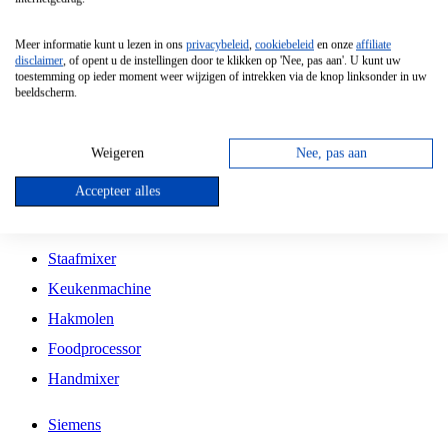
Grillplaat
Meer informatie kunt u lezen in ons
privacybeleid
,
cookiebeleid
en onze
affiliate
Vrijstaande Magnetron
disclaimer
, of opent u de instellingen door te klikken op 'Nee, pas aan'. U kunt uw
toestemming op ieder moment weer wijzigen of intrekken via de knop linksonder in uw
Vrijstaande Kookplaat
beeldscherm.
Inbouw Inductie Kookplaat
Inbouw Gaskookplaat
Weigeren
Nee, pas aan
Inbouw Keramische Kookplaat
Accepteer alles
Kookplaat Accessoires
Staafmixer
Keukenmachine
Hakmolen
Foodprocessor
Handmixer
Siemens