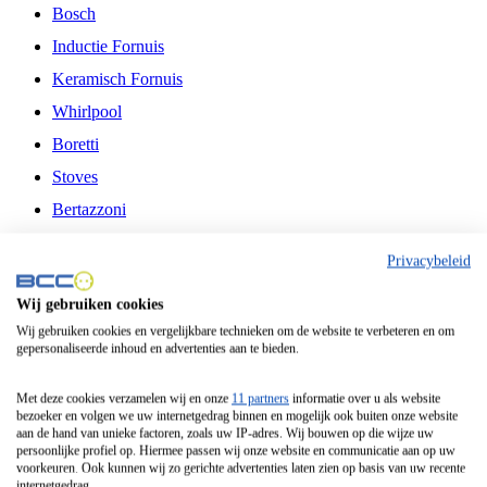
Bosch
Inductie Fornuis
Keramisch Fornuis
Whirlpool
Boretti
Stoves
Bertazzoni
Belling
Privacybeleid
Fitelli
Wij gebruiken cookies
Airfryer
Wij gebruiken cookies en vergelijkbare technieken om de website te verbeteren en om
gepersonaliseerde inhoud en advertenties aan te bieden.
Frituurpan
Contactgrill
Met deze cookies verzamelen wij en onze
11 partners
informatie over u als website
bezoeker en volgen we uw internetgedrag binnen en mogelijk ook buiten onze website
Broodbakmachine
aan de hand van unieke factoren, zoals uw IP-adres. Wij bouwen op die wijze uw
persoonlijke profiel op. Hiermee passen wij onze website en communicatie aan op uw
Broodrooster
voorkeuren. Ook kunnen wij zo gerichte advertenties laten zien op basis van uw recente
internetgedrag.