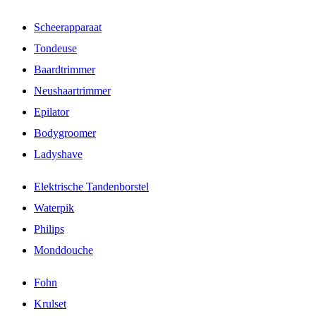
Scheerapparaat
Tondeuse
Baardtrimmer
Neushaartrimmer
Epilator
Bodygroomer
Ladyshave
Elektrische Tandenborstel
Waterpik
Philips
Monddouche
Fohn
Krulset