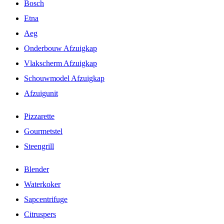
Bosch
Etna
Aeg
Onderbouw Afzuigkap
Vlakscherm Afzuigkap
Schouwmodel Afzuigkap
Afzuigunit
Pizzarette
Gourmetstel
Steengrill
Blender
Waterkoker
Sapcentrifuge
Citruspers