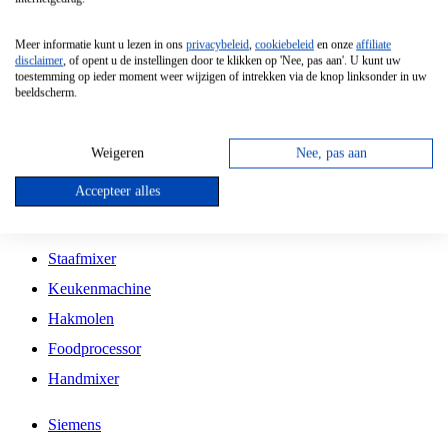
Grillplaat
Meer informatie kunt u lezen in ons
privacybeleid
,
cookiebeleid
en onze
affiliate
Vrijstaande Magnetron
disclaimer
, of opent u de instellingen door te klikken op 'Nee, pas aan'. U kunt uw
toestemming op ieder moment weer wijzigen of intrekken via de knop linksonder in uw
Vrijstaande Kookplaat
beeldscherm.
Inbouw Inductie Kookplaat
Inbouw Gaskookplaat
Weigeren
Nee, pas aan
Inbouw Keramische Kookplaat
Accepteer alles
Kookplaat Accessoires
Staafmixer
Keukenmachine
Hakmolen
Foodprocessor
Handmixer
Siemens