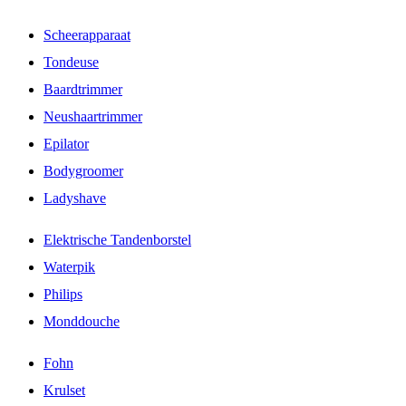
Scheerapparaat
Tondeuse
Baardtrimmer
Neushaartrimmer
Epilator
Bodygroomer
Ladyshave
Elektrische Tandenborstel
Waterpik
Philips
Monddouche
Fohn
Krulset