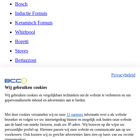
Bosch
Inductie Fornuis
Keramisch Fornuis
Whirlpool
Boretti
Stoves
Bertazzoni
Belling
Privacybeleid
Fitelli
Wij gebruiken cookies
Airfryer
Wij gebruiken cookies en vergelijkbare technieken om de website te verbeteren en om
gepersonaliseerde inhoud en advertenties aan te bieden.
Frituurpan
Contactgrill
Met deze cookies verzamelen wij en onze
11 partners
informatie over u als website
bezoeker en volgen we uw internetgedrag binnen en mogelijk ook buiten onze website
Broodbakmachine
aan de hand van unieke factoren, zoals uw IP-adres. Wij bouwen op die wijze uw
persoonlijke profiel op. Hiermee passen wij onze website en communicatie aan op uw
Broodrooster
voorkeuren. Ook kunnen wij zo gerichte advertenties laten zien op basis van uw recente
internetgedrag.