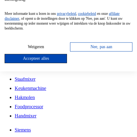
Grillplaat
Meer informatie kunt u lezen in ons
privacybeleid
,
cookiebeleid
en onze
affiliate
Vrijstaande Magnetron
disclaimer
, of opent u de instellingen door te klikken op 'Nee, pas aan'. U kunt uw
toestemming op ieder moment weer wijzigen of intrekken via de knop linksonder in uw
Vrijstaande Kookplaat
beeldscherm.
Inbouw Inductie Kookplaat
Inbouw Gaskookplaat
Weigeren
Nee, pas aan
Inbouw Keramische Kookplaat
Accepteer alles
Kookplaat Accessoires
Staafmixer
Keukenmachine
Hakmolen
Foodprocessor
Handmixer
Siemens