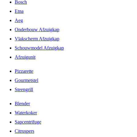
Bosch
Etna
Aeg
Onderbouw Afzuigkap
Vlakscherm Afzuigkap
Schouwmodel Afzuigkap
Afzuigunit
Pizzarette
Gourmetstel
Steengrill
Blender
Waterkoker
Sapcentrifuge
Citruspers