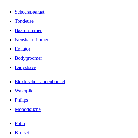
Scheerapparaat
Tondeuse
Baardtrimmer
Neushaartrimmer
Epilator
Bodygroomer
Ladyshave
Elektrische Tandenborstel
Waterpik
Philips
Monddouche
Fohn
Krulset