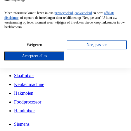
Grillplaat
Meer informatie kunt u lezen in ons
privacybeleid
,
cookiebeleid
en onze
affiliate
Vrijstaande Magnetron
disclaimer
, of opent u de instellingen door te klikken op 'Nee, pas aan'. U kunt uw
toestemming op ieder moment weer wijzigen of intrekken via de knop linksonder in uw
Vrijstaande Kookplaat
beeldscherm.
Inbouw Inductie Kookplaat
Inbouw Gaskookplaat
Weigeren
Nee, pas aan
Inbouw Keramische Kookplaat
Accepteer alles
Kookplaat Accessoires
Staafmixer
Keukenmachine
Hakmolen
Foodprocessor
Handmixer
Siemens