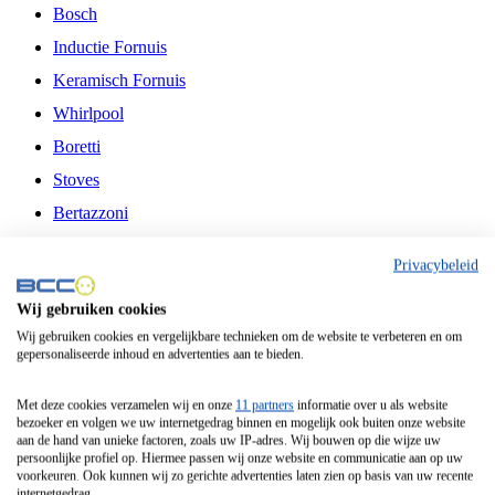
Bosch
Inductie Fornuis
Keramisch Fornuis
Whirlpool
Boretti
Stoves
Bertazzoni
Belling
Privacybeleid
Fitelli
Wij gebruiken cookies
Airfryer
Wij gebruiken cookies en vergelijkbare technieken om de website te verbeteren en om
gepersonaliseerde inhoud en advertenties aan te bieden.
Frituurpan
Contactgrill
Met deze cookies verzamelen wij en onze
11 partners
informatie over u als website
bezoeker en volgen we uw internetgedrag binnen en mogelijk ook buiten onze website
Broodbakmachine
aan de hand van unieke factoren, zoals uw IP-adres. Wij bouwen op die wijze uw
persoonlijke profiel op. Hiermee passen wij onze website en communicatie aan op uw
Broodrooster
voorkeuren. Ook kunnen wij zo gerichte advertenties laten zien op basis van uw recente
internetgedrag.