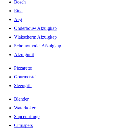
Bosch
Etna
Aeg
Onderbouw Afzuigkap
Vlakscherm Afzuigkap
Schouwmodel Afzuigkap
Afzuigunit
Pizzarette
Gourmetstel
Steengrill
Blender
Waterkoker
Sapcentrifuge
Citruspers