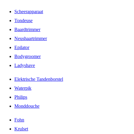
Scheerapparaat
Tondeuse
Baardtrimmer
Neushaartrimmer
Epilator
Bodygroomer
Ladyshave
Elektrische Tandenborstel
Waterpik
Philips
Monddouche
Fohn
Krulset