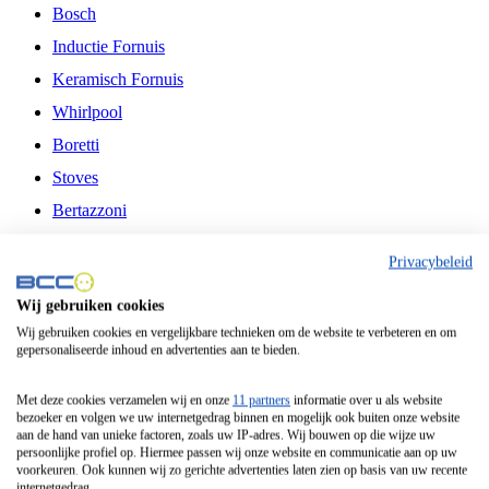
Bosch
Inductie Fornuis
Keramisch Fornuis
Whirlpool
Boretti
Stoves
Bertazzoni
Belling
Privacybeleid
Fitelli
Wij gebruiken cookies
Airfryer
Wij gebruiken cookies en vergelijkbare technieken om de website te verbeteren en om
gepersonaliseerde inhoud en advertenties aan te bieden.
Frituurpan
Contactgrill
Met deze cookies verzamelen wij en onze
11 partners
informatie over u als website
bezoeker en volgen we uw internetgedrag binnen en mogelijk ook buiten onze website
Broodbakmachine
aan de hand van unieke factoren, zoals uw IP-adres. Wij bouwen op die wijze uw
persoonlijke profiel op. Hiermee passen wij onze website en communicatie aan op uw
Broodrooster
voorkeuren. Ook kunnen wij zo gerichte advertenties laten zien op basis van uw recente
internetgedrag.