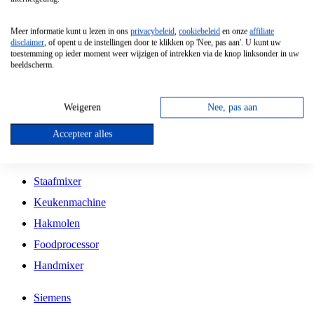
Grillplaat
Meer informatie kunt u lezen in ons
privacybeleid
,
cookiebeleid
en onze
affiliate
Vrijstaande Magnetron
disclaimer
, of opent u de instellingen door te klikken op 'Nee, pas aan'. U kunt uw
toestemming op ieder moment weer wijzigen of intrekken via de knop linksonder in uw
Vrijstaande Kookplaat
beeldscherm.
Inbouw Inductie Kookplaat
Inbouw Gaskookplaat
Weigeren
Nee, pas aan
Inbouw Keramische Kookplaat
Accepteer alles
Kookplaat Accessoires
Staafmixer
Keukenmachine
Hakmolen
Foodprocessor
Handmixer
Siemens