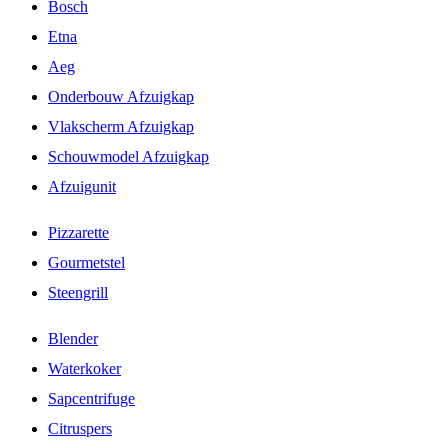
Bosch
Etna
Aeg
Onderbouw Afzuigkap
Vlakscherm Afzuigkap
Schouwmodel Afzuigkap
Afzuigunit
Pizzarette
Gourmetstel
Steengrill
Blender
Waterkoker
Sapcentrifuge
Citruspers