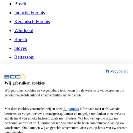
Bosch
Inductie Fornuis
Keramisch Fornuis
Whirlpool
Boretti
Stoves
Bertazzoni
Belling
Privacybeleid
Fitelli
Wij gebruiken cookies
Airfryer
Wij gebruiken cookies en vergelijkbare technieken om de website te verbeteren en om
gepersonaliseerde inhoud en advertenties aan te bieden.
Frituurpan
Contactgrill
Met deze cookies verzamelen wij en onze
11 partners
informatie over u als website
bezoeker en volgen we uw internetgedrag binnen en mogelijk ook buiten onze website
Broodbakmachine
aan de hand van unieke factoren, zoals uw IP-adres. Wij bouwen op die wijze uw
persoonlijke profiel op. Hiermee passen wij onze website en communicatie aan op uw
Broodrooster
voorkeuren. Ook kunnen wij zo gerichte advertenties laten zien op basis van uw recente
internetgedrag.