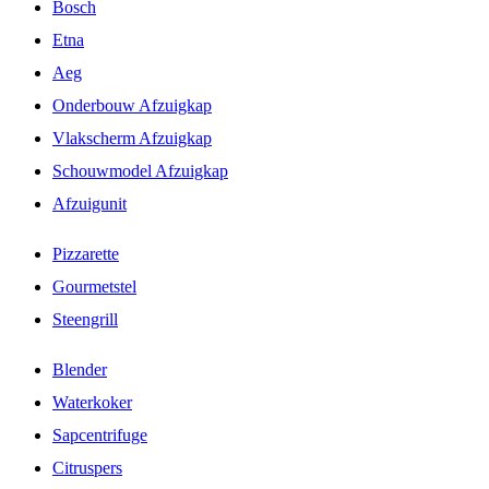
Bosch
Etna
Aeg
Onderbouw Afzuigkap
Vlakscherm Afzuigkap
Schouwmodel Afzuigkap
Afzuigunit
Pizzarette
Gourmetstel
Steengrill
Blender
Waterkoker
Sapcentrifuge
Citruspers