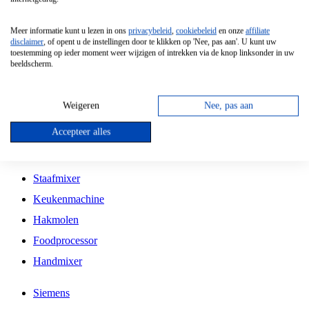
Grillplaat
Meer informatie kunt u lezen in ons
privacybeleid
,
cookiebeleid
en onze
affiliate
Vrijstaande Magnetron
disclaimer
, of opent u de instellingen door te klikken op 'Nee, pas aan'. U kunt uw
toestemming op ieder moment weer wijzigen of intrekken via de knop linksonder in uw
Vrijstaande Kookplaat
beeldscherm.
Inbouw Inductie Kookplaat
Inbouw Gaskookplaat
Weigeren
Nee, pas aan
Inbouw Keramische Kookplaat
Accepteer alles
Kookplaat Accessoires
Staafmixer
Keukenmachine
Hakmolen
Foodprocessor
Handmixer
Siemens