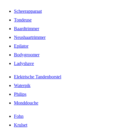
Scheerapparaat
Tondeuse
Baardtrimmer
Neushaartrimmer
Epilator
Bodygroomer
Ladyshave
Elektrische Tandenborstel
Waterpik
Philips
Monddouche
Fohn
Krulset