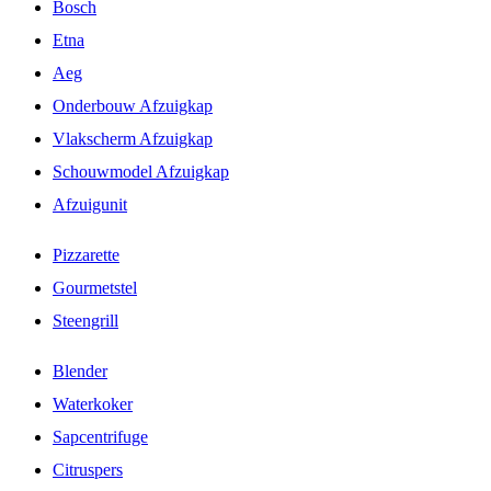
Bosch
Etna
Aeg
Onderbouw Afzuigkap
Vlakscherm Afzuigkap
Schouwmodel Afzuigkap
Afzuigunit
Pizzarette
Gourmetstel
Steengrill
Blender
Waterkoker
Sapcentrifuge
Citruspers