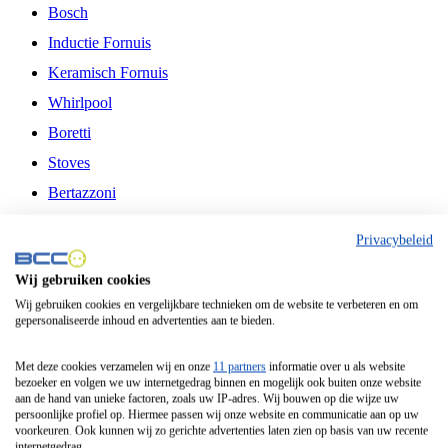
Bosch
Inductie Fornuis
Keramisch Fornuis
Whirlpool
Boretti
Stoves
Bertazzoni
Belling
Privacybeleid
Fitelli
Wij gebruiken cookies
Airfryer
Wij gebruiken cookies en vergelijkbare technieken om de website te verbeteren en om
gepersonaliseerde inhoud en advertenties aan te bieden.
Frituurpan
Contactgrill
Met deze cookies verzamelen wij en onze
11 partners
informatie over u als website
bezoeker en volgen we uw internetgedrag binnen en mogelijk ook buiten onze website
Broodbakmachine
aan de hand van unieke factoren, zoals uw IP-adres. Wij bouwen op die wijze uw
persoonlijke profiel op. Hiermee passen wij onze website en communicatie aan op uw
Broodrooster
voorkeuren. Ook kunnen wij zo gerichte advertenties laten zien op basis van uw recente
internetgedrag.