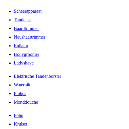
Scheerapparaat
Tondeuse
Baardtrimmer
Neushaartrimmer
Epilator
Bodygroomer
Ladyshave
Elektrische Tandenborstel
Waterpik
Philips
Monddouche
Fohn
Krulset