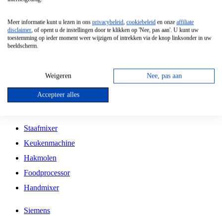
Grillplaat
Meer informatie kunt u lezen in ons
privacybeleid
,
cookiebeleid
en onze
affiliate
Vrijstaande Magnetron
disclaimer
, of opent u de instellingen door te klikken op 'Nee, pas aan'. U kunt uw
toestemming op ieder moment weer wijzigen of intrekken via de knop linksonder in uw
Vrijstaande Kookplaat
beeldscherm.
Inbouw Inductie Kookplaat
Inbouw Gaskookplaat
Weigeren
Nee, pas aan
Inbouw Keramische Kookplaat
Accepteer alles
Kookplaat Accessoires
Staafmixer
Keukenmachine
Hakmolen
Foodprocessor
Handmixer
Siemens