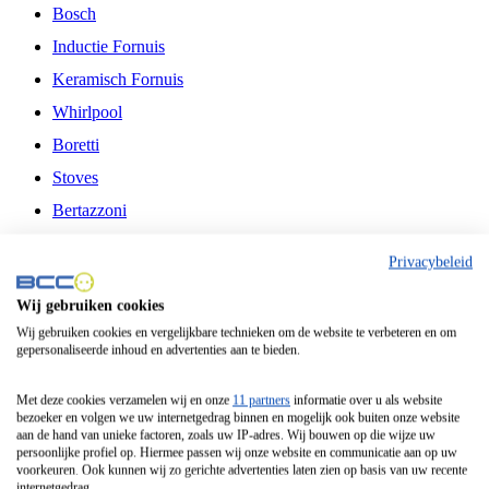
Bosch
Inductie Fornuis
Keramisch Fornuis
Whirlpool
Boretti
Stoves
Bertazzoni
Belling
Privacybeleid
Fitelli
Wij gebruiken cookies
Airfryer
Wij gebruiken cookies en vergelijkbare technieken om de website te verbeteren en om
gepersonaliseerde inhoud en advertenties aan te bieden.
Frituurpan
Contactgrill
Met deze cookies verzamelen wij en onze
11 partners
informatie over u als website
bezoeker en volgen we uw internetgedrag binnen en mogelijk ook buiten onze website
Broodbakmachine
aan de hand van unieke factoren, zoals uw IP-adres. Wij bouwen op die wijze uw
persoonlijke profiel op. Hiermee passen wij onze website en communicatie aan op uw
Broodrooster
voorkeuren. Ook kunnen wij zo gerichte advertenties laten zien op basis van uw recente
internetgedrag.