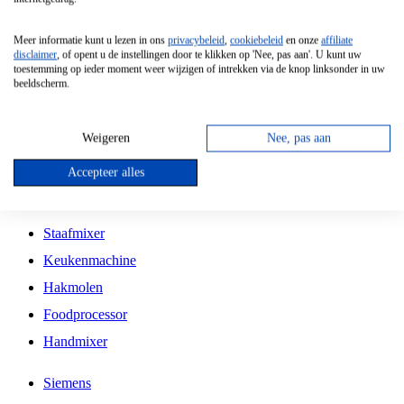
Grillplaat
Meer informatie kunt u lezen in ons
privacybeleid
,
cookiebeleid
en onze
affiliate
Vrijstaande Magnetron
disclaimer
, of opent u de instellingen door te klikken op 'Nee, pas aan'. U kunt uw
toestemming op ieder moment weer wijzigen of intrekken via de knop linksonder in uw
Vrijstaande Kookplaat
beeldscherm.
Inbouw Inductie Kookplaat
Inbouw Gaskookplaat
Weigeren
Nee, pas aan
Inbouw Keramische Kookplaat
Accepteer alles
Kookplaat Accessoires
Staafmixer
Keukenmachine
Hakmolen
Foodprocessor
Handmixer
Siemens