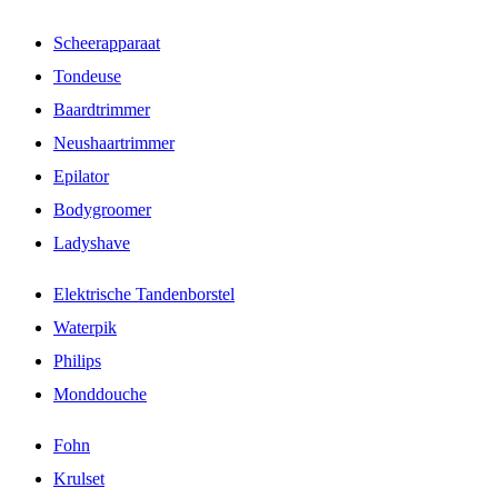
Scheerapparaat
Tondeuse
Baardtrimmer
Neushaartrimmer
Epilator
Bodygroomer
Ladyshave
Elektrische Tandenborstel
Waterpik
Philips
Monddouche
Fohn
Krulset