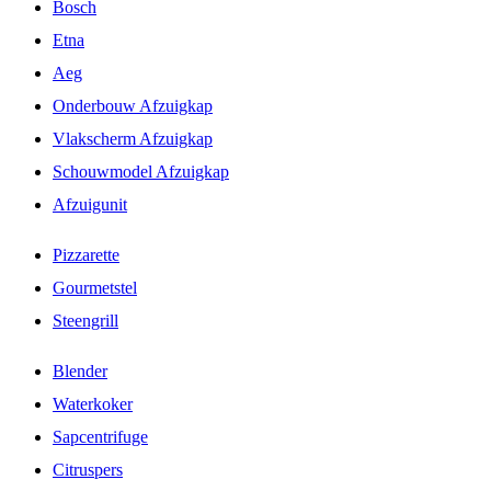
Bosch
Etna
Aeg
Onderbouw Afzuigkap
Vlakscherm Afzuigkap
Schouwmodel Afzuigkap
Afzuigunit
Pizzarette
Gourmetstel
Steengrill
Blender
Waterkoker
Sapcentrifuge
Citruspers