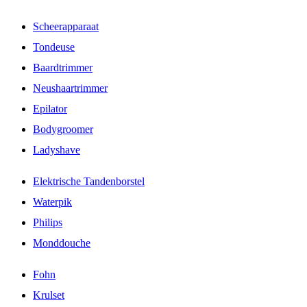
Scheerapparaat
Tondeuse
Baardtrimmer
Neushaartrimmer
Epilator
Bodygroomer
Ladyshave
Elektrische Tandenborstel
Waterpik
Philips
Monddouche
Fohn
Krulset