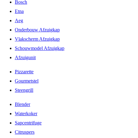
Bosch
Etna
Aeg
Onderbouw Afzuigkap
Vlakscherm Afzuigkap
Schouwmodel Afzuigkap
Afzuigunit
Pizzarette
Gourmetstel
Steengrill
Blender
Waterkoker
Sapcentrifuge
Citruspers