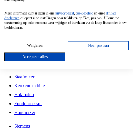
Grillplaat
Meer informatie kunt u lezen in ons
privacybeleid
,
cookiebeleid
en onze
affiliate
Vrijstaande Magnetron
disclaimer
, of opent u de instellingen door te klikken op 'Nee, pas aan'. U kunt uw
toestemming op ieder moment weer wijzigen of intrekken via de knop linksonder in uw
Vrijstaande Kookplaat
beeldscherm.
Inbouw Inductie Kookplaat
Inbouw Gaskookplaat
Weigeren
Nee, pas aan
Inbouw Keramische Kookplaat
Accepteer alles
Kookplaat Accessoires
Staafmixer
Keukenmachine
Hakmolen
Foodprocessor
Handmixer
Siemens