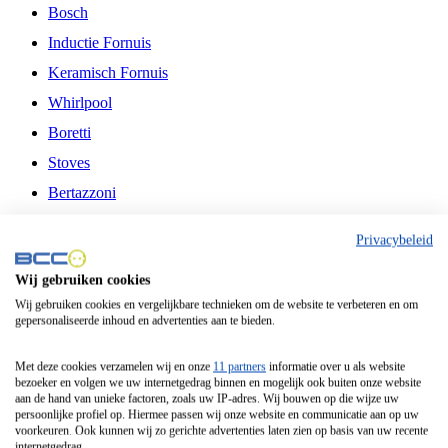
Bosch
Inductie Fornuis
Keramisch Fornuis
Whirlpool
Boretti
Stoves
Bertazzoni
Belling
Privacybeleid
Fitelli
Wij gebruiken cookies
Airfryer
Wij gebruiken cookies en vergelijkbare technieken om de website te verbeteren en om
gepersonaliseerde inhoud en advertenties aan te bieden.
Frituurpan
Contactgrill
Met deze cookies verzamelen wij en onze
11 partners
informatie over u als website
bezoeker en volgen we uw internetgedrag binnen en mogelijk ook buiten onze website
Broodbakmachine
aan de hand van unieke factoren, zoals uw IP-adres. Wij bouwen op die wijze uw
persoonlijke profiel op. Hiermee passen wij onze website en communicatie aan op uw
Broodrooster
voorkeuren. Ook kunnen wij zo gerichte advertenties laten zien op basis van uw recente
internetgedrag.