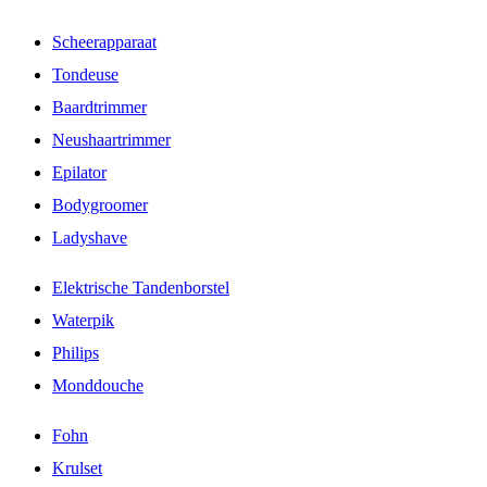
Scheerapparaat
Tondeuse
Baardtrimmer
Neushaartrimmer
Epilator
Bodygroomer
Ladyshave
Elektrische Tandenborstel
Waterpik
Philips
Monddouche
Fohn
Krulset