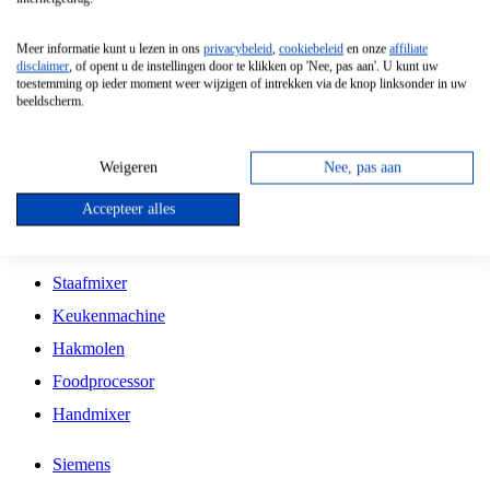
Grillplaat
Meer informatie kunt u lezen in ons
privacybeleid
,
cookiebeleid
en onze
affiliate
Vrijstaande Magnetron
disclaimer
, of opent u de instellingen door te klikken op 'Nee, pas aan'. U kunt uw
toestemming op ieder moment weer wijzigen of intrekken via de knop linksonder in uw
Vrijstaande Kookplaat
beeldscherm.
Inbouw Inductie Kookplaat
Inbouw Gaskookplaat
Weigeren
Nee, pas aan
Inbouw Keramische Kookplaat
Accepteer alles
Kookplaat Accessoires
Staafmixer
Keukenmachine
Hakmolen
Foodprocessor
Handmixer
Siemens