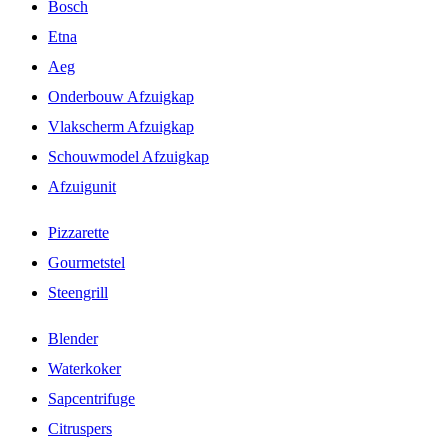
Bosch
Etna
Aeg
Onderbouw Afzuigkap
Vlakscherm Afzuigkap
Schouwmodel Afzuigkap
Afzuigunit
Pizzarette
Gourmetstel
Steengrill
Blender
Waterkoker
Sapcentrifuge
Citruspers