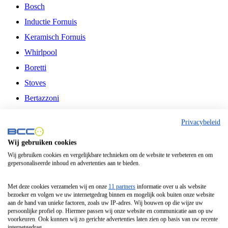
Bosch
Inductie Fornuis
Keramisch Fornuis
Whirlpool
Boretti
Stoves
Bertazzoni
Belling
Privacybeleid
Fitelli
Wij gebruiken cookies
Airfryer
Wij gebruiken cookies en vergelijkbare technieken om de website te verbeteren en om
gepersonaliseerde inhoud en advertenties aan te bieden.
Frituurpan
Contactgrill
Met deze cookies verzamelen wij en onze
11 partners
informatie over u als website
bezoeker en volgen we uw internetgedrag binnen en mogelijk ook buiten onze website
Broodbakmachine
aan de hand van unieke factoren, zoals uw IP-adres. Wij bouwen op die wijze uw
persoonlijke profiel op. Hiermee passen wij onze website en communicatie aan op uw
Broodrooster
voorkeuren. Ook kunnen wij zo gerichte advertenties laten zien op basis van uw recente
internetgedrag.