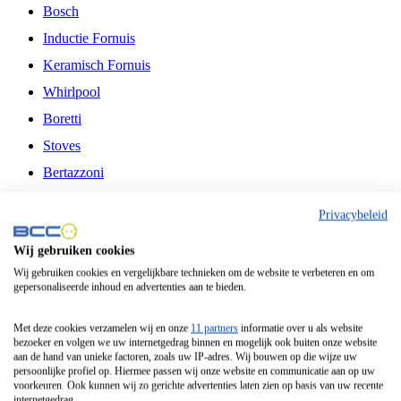
Bosch
Inductie Fornuis
Keramisch Fornuis
Whirlpool
Boretti
Stoves
Bertazzoni
Belling
Privacybeleid
Fitelli
Wij gebruiken cookies
Airfryer
Wij gebruiken cookies en vergelijkbare technieken om de website te verbeteren en om
gepersonaliseerde inhoud en advertenties aan te bieden.
Frituurpan
Contactgrill
Met deze cookies verzamelen wij en onze
11 partners
informatie over u als website
bezoeker en volgen we uw internetgedrag binnen en mogelijk ook buiten onze website
Broodbakmachine
aan de hand van unieke factoren, zoals uw IP-adres. Wij bouwen op die wijze uw
persoonlijke profiel op. Hiermee passen wij onze website en communicatie aan op uw
Broodrooster
voorkeuren. Ook kunnen wij zo gerichte advertenties laten zien op basis van uw recente
internetgedrag.