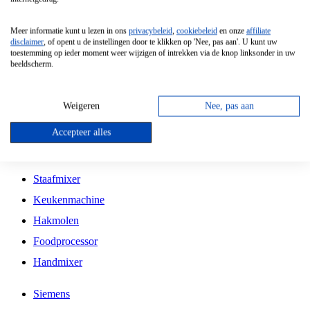
Grillplaat
Meer informatie kunt u lezen in ons
privacybeleid
,
cookiebeleid
en onze
affiliate
Vrijstaande Magnetron
disclaimer
, of opent u de instellingen door te klikken op 'Nee, pas aan'. U kunt uw
toestemming op ieder moment weer wijzigen of intrekken via de knop linksonder in uw
Vrijstaande Kookplaat
beeldscherm.
Inbouw Inductie Kookplaat
Inbouw Gaskookplaat
Weigeren
Nee, pas aan
Inbouw Keramische Kookplaat
Accepteer alles
Kookplaat Accessoires
Staafmixer
Keukenmachine
Hakmolen
Foodprocessor
Handmixer
Siemens