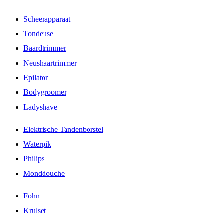
Scheerapparaat
Tondeuse
Baardtrimmer
Neushaartrimmer
Epilator
Bodygroomer
Ladyshave
Elektrische Tandenborstel
Waterpik
Philips
Monddouche
Fohn
Krulset