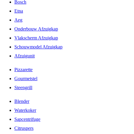
Bosch
Etna
Aeg
Onderbouw Afzuigkap
Vlakscherm Afzuigkap
Schouwmodel Afzuigkap
Afzuigunit
Pizzarette
Gourmetstel
Steengrill
Blender
Waterkoker
Sapcentrifuge
Citruspers