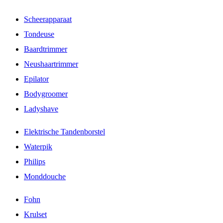
Scheerapparaat
Tondeuse
Baardtrimmer
Neushaartrimmer
Epilator
Bodygroomer
Ladyshave
Elektrische Tandenborstel
Waterpik
Philips
Monddouche
Fohn
Krulset