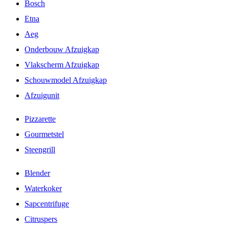
Bosch
Etna
Aeg
Onderbouw Afzuigkap
Vlakscherm Afzuigkap
Schouwmodel Afzuigkap
Afzuigunit
Pizzarette
Gourmetstel
Steengrill
Blender
Waterkoker
Sapcentrifuge
Citruspers