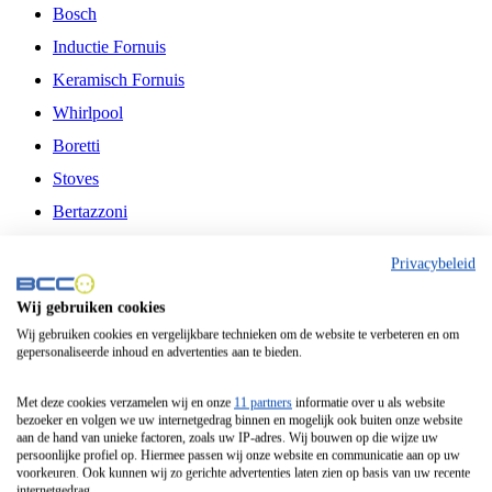
Bosch
Inductie Fornuis
Keramisch Fornuis
Whirlpool
Boretti
Stoves
Bertazzoni
Belling
Privacybeleid
Fitelli
Wij gebruiken cookies
Airfryer
Wij gebruiken cookies en vergelijkbare technieken om de website te verbeteren en om
gepersonaliseerde inhoud en advertenties aan te bieden.
Frituurpan
Contactgrill
Met deze cookies verzamelen wij en onze
11 partners
informatie over u als website
bezoeker en volgen we uw internetgedrag binnen en mogelijk ook buiten onze website
Broodbakmachine
aan de hand van unieke factoren, zoals uw IP-adres. Wij bouwen op die wijze uw
persoonlijke profiel op. Hiermee passen wij onze website en communicatie aan op uw
Broodrooster
voorkeuren. Ook kunnen wij zo gerichte advertenties laten zien op basis van uw recente
internetgedrag.