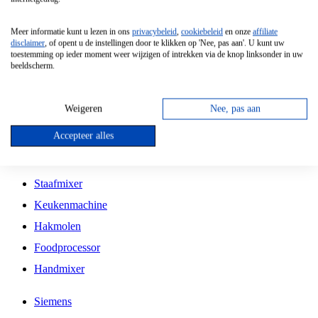
Grillplaat
Meer informatie kunt u lezen in ons
privacybeleid
,
cookiebeleid
en onze
affiliate
Vrijstaande Magnetron
disclaimer
, of opent u de instellingen door te klikken op 'Nee, pas aan'. U kunt uw
toestemming op ieder moment weer wijzigen of intrekken via de knop linksonder in uw
Vrijstaande Kookplaat
beeldscherm.
Inbouw Inductie Kookplaat
Inbouw Gaskookplaat
Weigeren
Nee, pas aan
Inbouw Keramische Kookplaat
Accepteer alles
Kookplaat Accessoires
Staafmixer
Keukenmachine
Hakmolen
Foodprocessor
Handmixer
Siemens