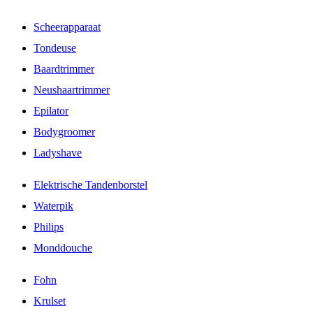
Scheerapparaat
Tondeuse
Baardtrimmer
Neushaartrimmer
Epilator
Bodygroomer
Ladyshave
Elektrische Tandenborstel
Waterpik
Philips
Monddouche
Fohn
Krulset