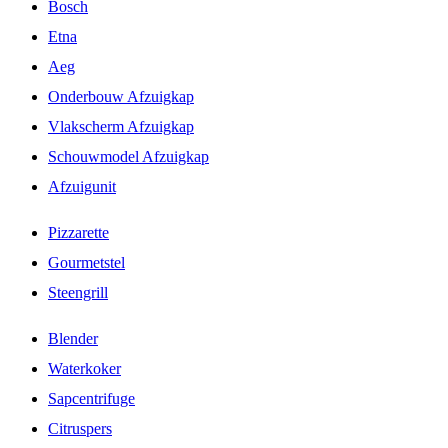
Bosch
Etna
Aeg
Onderbouw Afzuigkap
Vlakscherm Afzuigkap
Schouwmodel Afzuigkap
Afzuigunit
Pizzarette
Gourmetstel
Steengrill
Blender
Waterkoker
Sapcentrifuge
Citruspers