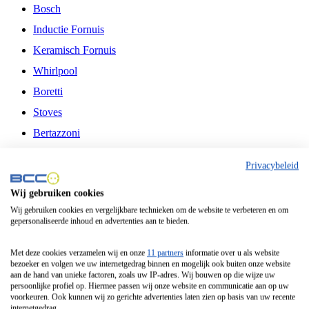
Bosch
Inductie Fornuis
Keramisch Fornuis
Whirlpool
Boretti
Stoves
Bertazzoni
Belling
Privacybeleid
Fitelli
Wij gebruiken cookies
Airfryer
Wij gebruiken cookies en vergelijkbare technieken om de website te verbeteren en om
gepersonaliseerde inhoud en advertenties aan te bieden.
Frituurpan
Contactgrill
Met deze cookies verzamelen wij en onze
11 partners
informatie over u als website
bezoeker en volgen we uw internetgedrag binnen en mogelijk ook buiten onze website
Broodbakmachine
aan de hand van unieke factoren, zoals uw IP-adres. Wij bouwen op die wijze uw
persoonlijke profiel op. Hiermee passen wij onze website en communicatie aan op uw
Broodrooster
voorkeuren. Ook kunnen wij zo gerichte advertenties laten zien op basis van uw recente
internetgedrag.