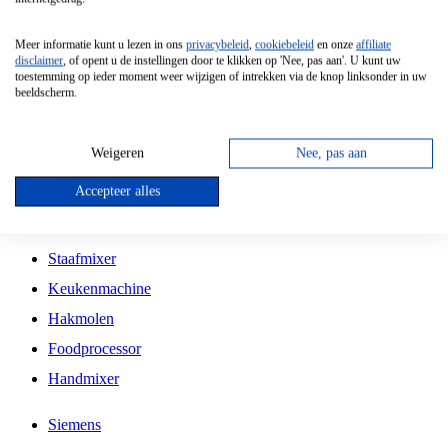
Grillplaat
Meer informatie kunt u lezen in ons
privacybeleid
,
cookiebeleid
en onze
affiliate
Vrijstaande Magnetron
disclaimer
, of opent u de instellingen door te klikken op 'Nee, pas aan'. U kunt uw
toestemming op ieder moment weer wijzigen of intrekken via de knop linksonder in uw
Vrijstaande Kookplaat
beeldscherm.
Inbouw Inductie Kookplaat
Inbouw Gaskookplaat
Weigeren
Nee, pas aan
Inbouw Keramische Kookplaat
Accepteer alles
Kookplaat Accessoires
Staafmixer
Keukenmachine
Hakmolen
Foodprocessor
Handmixer
Siemens