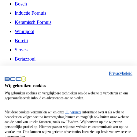
Bosch
Inductie Fornuis
Keramisch Fornuis
Whirlpool
Boretti
Stoves
Bertazzoni
Belling
Privacybeleid
Fitelli
Wij gebruiken cookies
Airfryer
Wij gebruiken cookies en vergelijkbare technieken om de website te verbeteren en om
gepersonaliseerde inhoud en advertenties aan te bieden.
Frituurpan
Contactgrill
Met deze cookies verzamelen wij en onze
11 partners
informatie over u als website
bezoeker en volgen we uw internetgedrag binnen en mogelijk ook buiten onze website
Broodbakmachine
aan de hand van unieke factoren, zoals uw IP-adres. Wij bouwen op die wijze uw
persoonlijke profiel op. Hiermee passen wij onze website en communicatie aan op uw
Broodrooster
voorkeuren. Ook kunnen wij zo gerichte advertenties laten zien op basis van uw recente
internetgedrag.