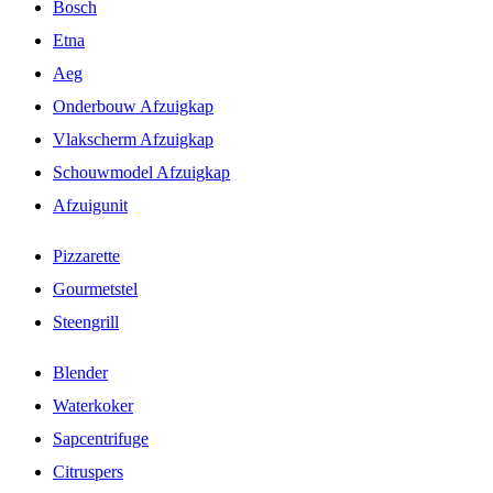
Bosch
Etna
Aeg
Onderbouw Afzuigkap
Vlakscherm Afzuigkap
Schouwmodel Afzuigkap
Afzuigunit
Pizzarette
Gourmetstel
Steengrill
Blender
Waterkoker
Sapcentrifuge
Citruspers