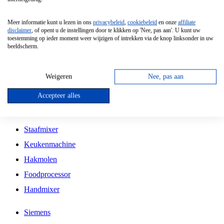
Grillplaat
Meer informatie kunt u lezen in ons
privacybeleid
,
cookiebeleid
en onze
affiliate
Vrijstaande Magnetron
disclaimer
, of opent u de instellingen door te klikken op 'Nee, pas aan'. U kunt uw
toestemming op ieder moment weer wijzigen of intrekken via de knop linksonder in uw
Vrijstaande Kookplaat
beeldscherm.
Inbouw Inductie Kookplaat
Inbouw Gaskookplaat
Weigeren
Nee, pas aan
Inbouw Keramische Kookplaat
Accepteer alles
Kookplaat Accessoires
Staafmixer
Keukenmachine
Hakmolen
Foodprocessor
Handmixer
Siemens