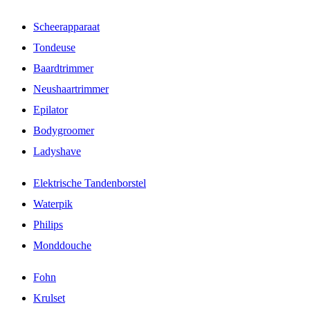
Scheerapparaat
Tondeuse
Baardtrimmer
Neushaartrimmer
Epilator
Bodygroomer
Ladyshave
Elektrische Tandenborstel
Waterpik
Philips
Monddouche
Fohn
Krulset