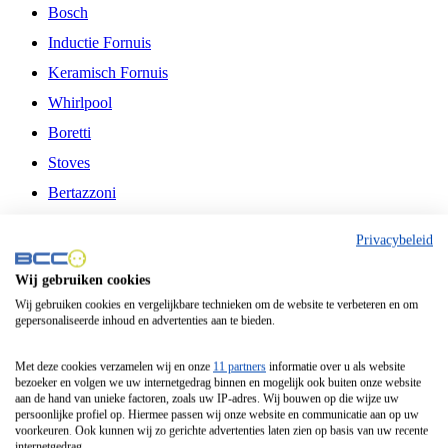
Bosch
Inductie Fornuis
Keramisch Fornuis
Whirlpool
Boretti
Stoves
Bertazzoni
Belling
Privacybeleid
Fitelli
Wij gebruiken cookies
Airfryer
Wij gebruiken cookies en vergelijkbare technieken om de website te verbeteren en om
gepersonaliseerde inhoud en advertenties aan te bieden.
Frituurpan
Contactgrill
Met deze cookies verzamelen wij en onze
11 partners
informatie over u als website
bezoeker en volgen we uw internetgedrag binnen en mogelijk ook buiten onze website
Broodbakmachine
aan de hand van unieke factoren, zoals uw IP-adres. Wij bouwen op die wijze uw
persoonlijke profiel op. Hiermee passen wij onze website en communicatie aan op uw
Broodrooster
voorkeuren. Ook kunnen wij zo gerichte advertenties laten zien op basis van uw recente
internetgedrag.