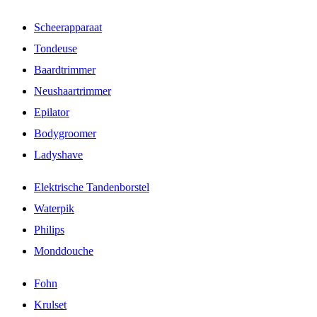
Scheerapparaat
Tondeuse
Baardtrimmer
Neushaartrimmer
Epilator
Bodygroomer
Ladyshave
Elektrische Tandenborstel
Waterpik
Philips
Monddouche
Fohn
Krulset