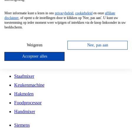
Grillplaat
Meer informatie kunt u lezen in ons
privacybeleid
,
cookiebeleid
en onze
affiliate
Vrijstaande Magnetron
disclaimer
, of opent u de instellingen door te klikken op 'Nee, pas aan'. U kunt uw
toestemming op ieder moment weer wijzigen of intrekken via de knop linksonder in uw
Vrijstaande Kookplaat
beeldscherm.
Inbouw Inductie Kookplaat
Inbouw Gaskookplaat
Weigeren
Nee, pas aan
Inbouw Keramische Kookplaat
Accepteer alles
Kookplaat Accessoires
Staafmixer
Keukenmachine
Hakmolen
Foodprocessor
Handmixer
Siemens