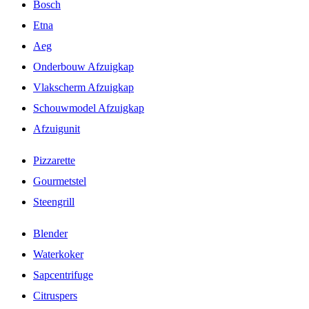
Bosch
Etna
Aeg
Onderbouw Afzuigkap
Vlakscherm Afzuigkap
Schouwmodel Afzuigkap
Afzuigunit
Pizzarette
Gourmetstel
Steengrill
Blender
Waterkoker
Sapcentrifuge
Citruspers