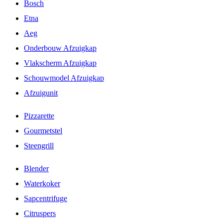
Bosch
Etna
Aeg
Onderbouw Afzuigkap
Vlakscherm Afzuigkap
Schouwmodel Afzuigkap
Afzuigunit
Pizzarette
Gourmetstel
Steengrill
Blender
Waterkoker
Sapcentrifuge
Citruspers