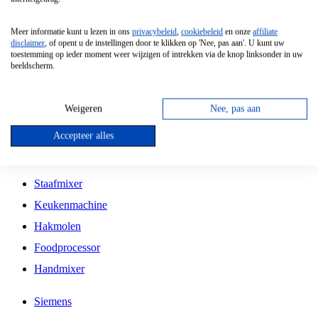
Grillplaat
Meer informatie kunt u lezen in ons
privacybeleid
,
cookiebeleid
en onze
affiliate
Vrijstaande Magnetron
disclaimer
, of opent u de instellingen door te klikken op 'Nee, pas aan'. U kunt uw
toestemming op ieder moment weer wijzigen of intrekken via de knop linksonder in uw
Vrijstaande Kookplaat
beeldscherm.
Inbouw Inductie Kookplaat
Inbouw Gaskookplaat
Weigeren
Nee, pas aan
Inbouw Keramische Kookplaat
Accepteer alles
Kookplaat Accessoires
Staafmixer
Keukenmachine
Hakmolen
Foodprocessor
Handmixer
Siemens