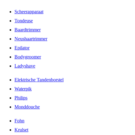
Scheerapparaat
Tondeuse
Baardtrimmer
Neushaartrimmer
Epilator
Bodygroomer
Ladyshave
Elektrische Tandenborstel
Waterpik
Philips
Monddouche
Fohn
Krulset