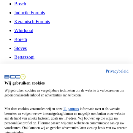
Bosch
Inductie Fornuis
Keramisch Fornuis
Whirlpool
Boretti
Stoves
Bertazzoni
Belling
Privacybeleid
Fitelli
Wij gebruiken cookies
Airfryer
Wij gebruiken cookies en vergelijkbare technieken om de website te verbeteren en om
gepersonaliseerde inhoud en advertenties aan te bieden.
Frituurpan
Contactgrill
Met deze cookies verzamelen wij en onze
11 partners
informatie over u als website
bezoeker en volgen we uw internetgedrag binnen en mogelijk ook buiten onze website
Broodbakmachine
aan de hand van unieke factoren, zoals uw IP-adres. Wij bouwen op die wijze uw
persoonlijke profiel op. Hiermee passen wij onze website en communicatie aan op uw
Broodrooster
voorkeuren. Ook kunnen wij zo gerichte advertenties laten zien op basis van uw recente
internetgedrag.