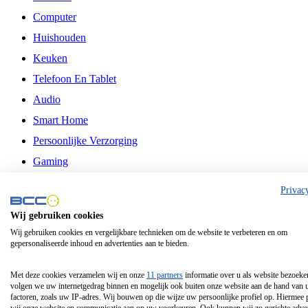
Computer
Huishouden
Keuken
Telefoon En Tablet
Audio
Smart Home
Persoonlijke Verzorging
Gaming
Vrije Tijd
Privac
Philips
Wij gebruiken cookies
Wij gebruiken cookies en vergelijkbare technieken om de website te verbeteren en om
Schermgrootte 24 Inch
gepersonaliseerde inhoud en advertenties aan te bieden.
Schermgrootte 75 Inch
Schermgrootte 85 Inch
Met deze cookies verzamelen wij en onze
11 partners
informatie over u als website bezoeke
volgen we uw internetgedrag binnen en mogelijk ook buiten onze website aan de hand van 
Schermgrootte 98 Inch
factoren, zoals uw IP-adres. Wij bouwen op die wijze uw persoonlijke profiel op. Hiermee 