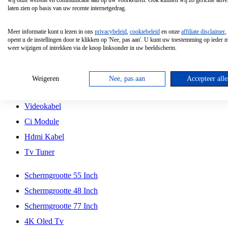
wij onze website en communicatie aan op uw voorkeuren. Ook kunnen wij zo gerichte adver
Tcl
laten zien op basis van uw recente internetgedrag.
Schermgrootte 70 Inch
Meer informatie kunt u lezen in ons
privacybeleid
,
cookiebeleid
en onze
affiliate disclaimer
,
Hd Led Tv
opent u de instellingen door te klikken op 'Nee, pas aan'. U kunt uw toestemming op ieder
weer wijzigen of intrekken via de knop linksonder in uw beeldscherm.
Tv Beugel
Antennekabel
Weigeren
Nee, pas aan
Accepteer alle
Universele Afstandsbediening
Videokabel
Ci Module
Hdmi Kabel
Tv Tuner
Schermgrootte 55 Inch
Schermgrootte 48 Inch
Schermgrootte 77 Inch
4K Oled Tv