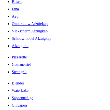
Bosch
Etna
Aeg
Onderbouw Afzuigkap
Vlakscherm Afzuigkap
Schouwmodel Afzuigkap
Afzuigunit
Pizzarette
Gourmetstel
Steengrill
Blender
Waterkoker
Sapcentrifuge
Citruspers