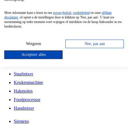
Grillplaat
Meer informatie kunt u lezen in ons
privacybeleid
,
cookiebeleid
en onze
affiliate
Vrijstaande Magnetron
disclaimer
, of opent u de instellingen door te klikken op 'Nee, pas aan'. U kunt uw
toestemming op ieder moment weer wijzigen of intrekken via de knop linksonder in uw
Vrijstaande Kookplaat
beeldscherm.
Inbouw Inductie Kookplaat
Inbouw Gaskookplaat
Weigeren
Nee, pas aan
Inbouw Keramische Kookplaat
Accepteer alles
Kookplaat Accessoires
Staafmixer
Keukenmachine
Hakmolen
Foodprocessor
Handmixer
Siemens