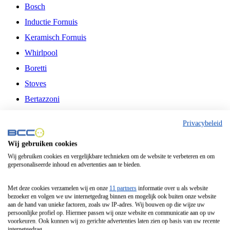
Bosch
Inductie Fornuis
Keramisch Fornuis
Whirlpool
Boretti
Stoves
Bertazzoni
Belling
Privacybeleid
Fitelli
Wij gebruiken cookies
Airfryer
Wij gebruiken cookies en vergelijkbare technieken om de website te verbeteren en om
gepersonaliseerde inhoud en advertenties aan te bieden.
Frituurpan
Contactgrill
Met deze cookies verzamelen wij en onze
11 partners
informatie over u als website
bezoeker en volgen we uw internetgedrag binnen en mogelijk ook buiten onze website
Broodbakmachine
aan de hand van unieke factoren, zoals uw IP-adres. Wij bouwen op die wijze uw
persoonlijke profiel op. Hiermee passen wij onze website en communicatie aan op uw
Broodrooster
voorkeuren. Ook kunnen wij zo gerichte advertenties laten zien op basis van uw recente
internetgedrag.