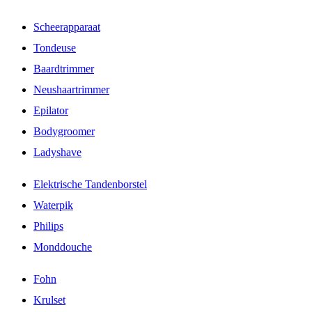
Scheerapparaat
Tondeuse
Baardtrimmer
Neushaartrimmer
Epilator
Bodygroomer
Ladyshave
Elektrische Tandenborstel
Waterpik
Philips
Monddouche
Fohn
Krulset