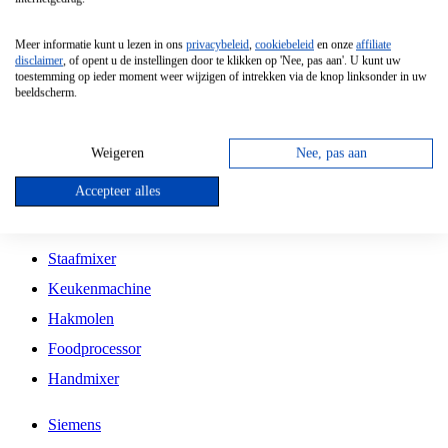
Grillplaat
Meer informatie kunt u lezen in ons
privacybeleid
,
cookiebeleid
en onze
affiliate
Vrijstaande Magnetron
disclaimer
, of opent u de instellingen door te klikken op 'Nee, pas aan'. U kunt uw
toestemming op ieder moment weer wijzigen of intrekken via de knop linksonder in uw
Vrijstaande Kookplaat
beeldscherm.
Inbouw Inductie Kookplaat
Inbouw Gaskookplaat
Weigeren
Nee, pas aan
Inbouw Keramische Kookplaat
Accepteer alles
Kookplaat Accessoires
Staafmixer
Keukenmachine
Hakmolen
Foodprocessor
Handmixer
Siemens