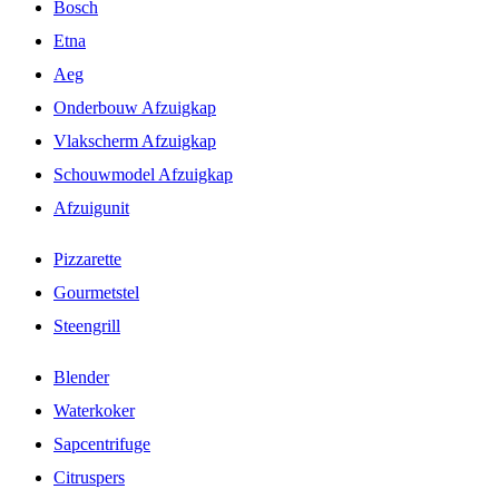
Bosch
Etna
Aeg
Onderbouw Afzuigkap
Vlakscherm Afzuigkap
Schouwmodel Afzuigkap
Afzuigunit
Pizzarette
Gourmetstel
Steengrill
Blender
Waterkoker
Sapcentrifuge
Citruspers