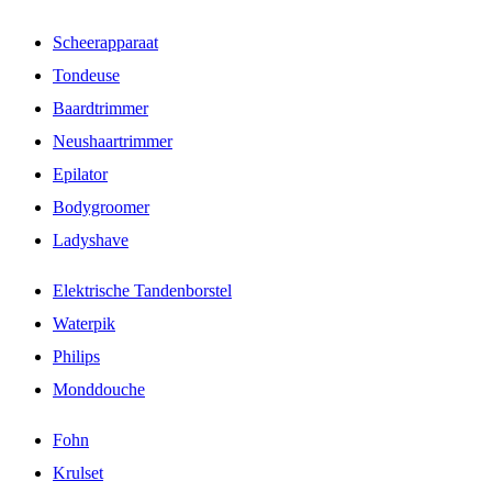
Scheerapparaat
Tondeuse
Baardtrimmer
Neushaartrimmer
Epilator
Bodygroomer
Ladyshave
Elektrische Tandenborstel
Waterpik
Philips
Monddouche
Fohn
Krulset