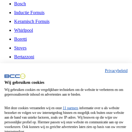
Bosch
Inductie Fornuis
Keramisch Fornuis
Whirlpool
Boretti
Stoves
Bertazzoni
Belling
Privacybeleid
Fitelli
Wij gebruiken cookies
Airfryer
Wij gebruiken cookies en vergelijkbare technieken om de website te verbeteren en om
gepersonaliseerde inhoud en advertenties aan te bieden.
Frituurpan
Contactgrill
Met deze cookies verzamelen wij en onze
11 partners
informatie over u als website
bezoeker en volgen we uw internetgedrag binnen en mogelijk ook buiten onze website
Broodbakmachine
aan de hand van unieke factoren, zoals uw IP-adres. Wij bouwen op die wijze uw
persoonlijke profiel op. Hiermee passen wij onze website en communicatie aan op uw
Broodrooster
voorkeuren. Ook kunnen wij zo gerichte advertenties laten zien op basis van uw recente
internetgedrag.