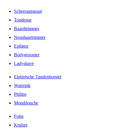
Scheerapparaat
Tondeuse
Baardtrimmer
Neushaartrimmer
Epilator
Bodygroomer
Ladyshave
Elektrische Tandenborstel
Waterpik
Philips
Monddouche
Fohn
Krulset