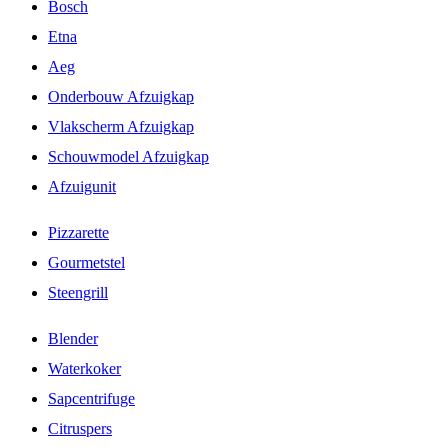
Bosch
Etna
Aeg
Onderbouw Afzuigkap
Vlakscherm Afzuigkap
Schouwmodel Afzuigkap
Afzuigunit
Pizzarette
Gourmetstel
Steengrill
Blender
Waterkoker
Sapcentrifuge
Citruspers