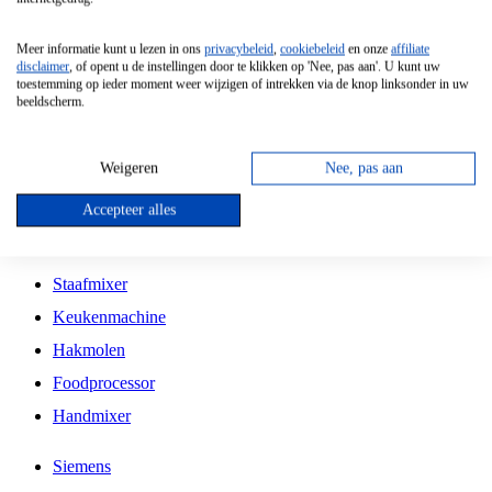
Grillplaat
Meer informatie kunt u lezen in ons
privacybeleid
,
cookiebeleid
en onze
affiliate
Vrijstaande Magnetron
disclaimer
, of opent u de instellingen door te klikken op 'Nee, pas aan'. U kunt uw
toestemming op ieder moment weer wijzigen of intrekken via de knop linksonder in uw
Vrijstaande Kookplaat
beeldscherm.
Inbouw Inductie Kookplaat
Inbouw Gaskookplaat
Weigeren
Nee, pas aan
Inbouw Keramische Kookplaat
Accepteer alles
Kookplaat Accessoires
Staafmixer
Keukenmachine
Hakmolen
Foodprocessor
Handmixer
Siemens