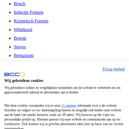
Bosch
Inductie Fornuis
Keramisch Fornuis
Whirlpool
Boretti
Stoves
Bertazzoni
Belling
Privacybeleid
Fitelli
Wij gebruiken cookies
Airfryer
Wij gebruiken cookies en vergelijkbare technieken om de website te verbeteren en om
gepersonaliseerde inhoud en advertenties aan te bieden.
Frituurpan
Contactgrill
Met deze cookies verzamelen wij en onze
11 partners
informatie over u als website
bezoeker en volgen we uw internetgedrag binnen en mogelijk ook buiten onze website
Broodbakmachine
aan de hand van unieke factoren, zoals uw IP-adres. Wij bouwen op die wijze uw
persoonlijke profiel op. Hiermee passen wij onze website en communicatie aan op uw
Broodrooster
voorkeuren. Ook kunnen wij zo gerichte advertenties laten zien op basis van uw recente
internetgedrag.