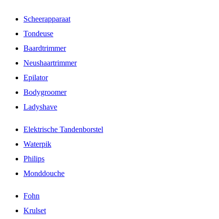
Scheerapparaat
Tondeuse
Baardtrimmer
Neushaartrimmer
Epilator
Bodygroomer
Ladyshave
Elektrische Tandenborstel
Waterpik
Philips
Monddouche
Fohn
Krulset