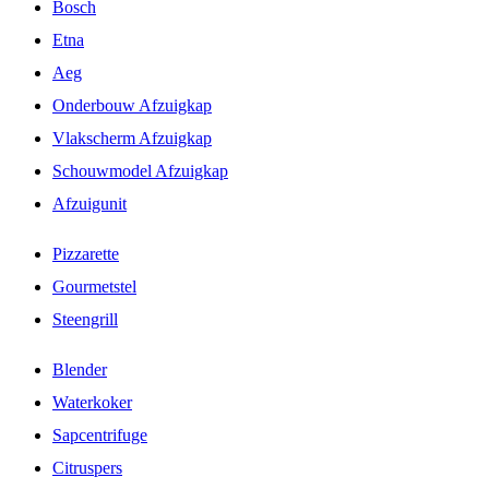
Bosch
Etna
Aeg
Onderbouw Afzuigkap
Vlakscherm Afzuigkap
Schouwmodel Afzuigkap
Afzuigunit
Pizzarette
Gourmetstel
Steengrill
Blender
Waterkoker
Sapcentrifuge
Citruspers