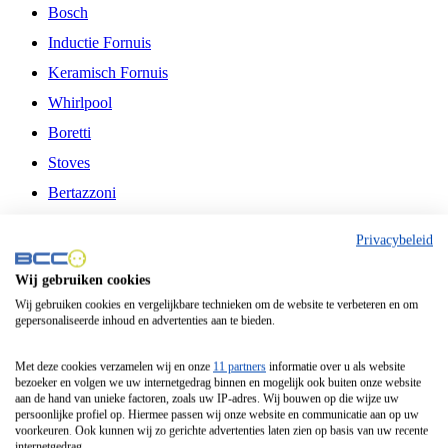
Bosch
Inductie Fornuis
Keramisch Fornuis
Whirlpool
Boretti
Stoves
Bertazzoni
Belling
Privacybeleid
Fitelli
Wij gebruiken cookies
Airfryer
Wij gebruiken cookies en vergelijkbare technieken om de website te verbeteren en om
gepersonaliseerde inhoud en advertenties aan te bieden.
Frituurpan
Contactgrill
Met deze cookies verzamelen wij en onze
11 partners
informatie over u als website
bezoeker en volgen we uw internetgedrag binnen en mogelijk ook buiten onze website
Broodbakmachine
aan de hand van unieke factoren, zoals uw IP-adres. Wij bouwen op die wijze uw
persoonlijke profiel op. Hiermee passen wij onze website en communicatie aan op uw
Broodrooster
voorkeuren. Ook kunnen wij zo gerichte advertenties laten zien op basis van uw recente
internetgedrag.