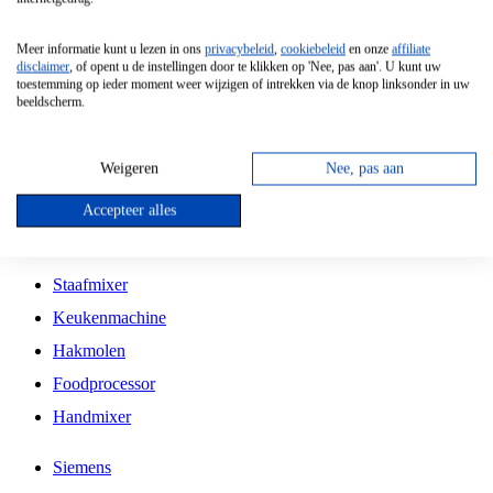
Grillplaat
Meer informatie kunt u lezen in ons
privacybeleid
,
cookiebeleid
en onze
affiliate
Vrijstaande Magnetron
disclaimer
, of opent u de instellingen door te klikken op 'Nee, pas aan'. U kunt uw
toestemming op ieder moment weer wijzigen of intrekken via de knop linksonder in uw
Vrijstaande Kookplaat
beeldscherm.
Inbouw Inductie Kookplaat
Inbouw Gaskookplaat
Weigeren
Nee, pas aan
Inbouw Keramische Kookplaat
Accepteer alles
Kookplaat Accessoires
Staafmixer
Keukenmachine
Hakmolen
Foodprocessor
Handmixer
Siemens