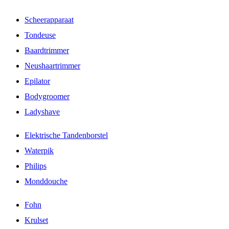
Scheerapparaat
Tondeuse
Baardtrimmer
Neushaartrimmer
Epilator
Bodygroomer
Ladyshave
Elektrische Tandenborstel
Waterpik
Philips
Monddouche
Fohn
Krulset