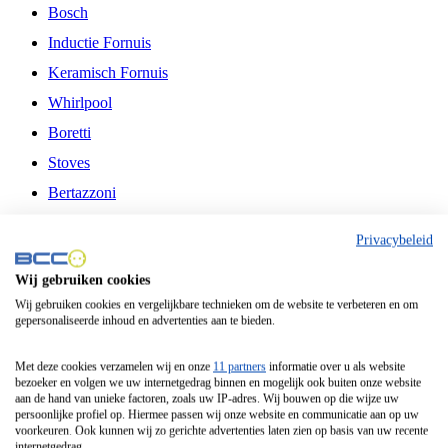
Bosch
Inductie Fornuis
Keramisch Fornuis
Whirlpool
Boretti
Stoves
Bertazzoni
Belling
Privacybeleid
Fitelli
Wij gebruiken cookies
Airfryer
Wij gebruiken cookies en vergelijkbare technieken om de website te verbeteren en om
gepersonaliseerde inhoud en advertenties aan te bieden.
Frituurpan
Contactgrill
Met deze cookies verzamelen wij en onze
11 partners
informatie over u als website
bezoeker en volgen we uw internetgedrag binnen en mogelijk ook buiten onze website
Broodbakmachine
aan de hand van unieke factoren, zoals uw IP-adres. Wij bouwen op die wijze uw
persoonlijke profiel op. Hiermee passen wij onze website en communicatie aan op uw
Broodrooster
voorkeuren. Ook kunnen wij zo gerichte advertenties laten zien op basis van uw recente
internetgedrag.