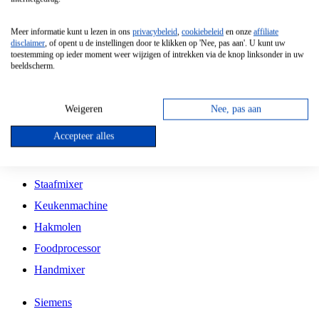
Grillplaat
Meer informatie kunt u lezen in ons
privacybeleid
,
cookiebeleid
en onze
affiliate
Vrijstaande Magnetron
disclaimer
, of opent u de instellingen door te klikken op 'Nee, pas aan'. U kunt uw
toestemming op ieder moment weer wijzigen of intrekken via de knop linksonder in uw
Vrijstaande Kookplaat
beeldscherm.
Inbouw Inductie Kookplaat
Inbouw Gaskookplaat
Weigeren
Nee, pas aan
Inbouw Keramische Kookplaat
Accepteer alles
Kookplaat Accessoires
Staafmixer
Keukenmachine
Hakmolen
Foodprocessor
Handmixer
Siemens