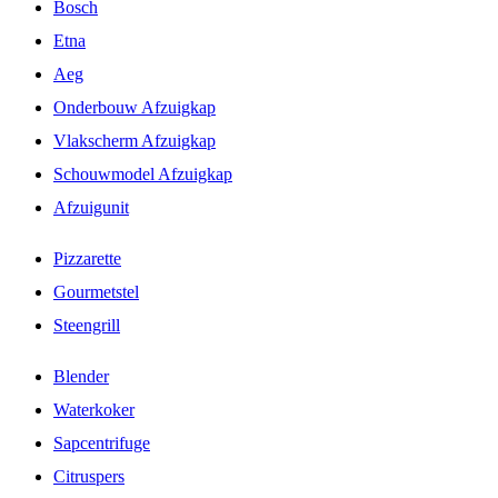
Bosch
Etna
Aeg
Onderbouw Afzuigkap
Vlakscherm Afzuigkap
Schouwmodel Afzuigkap
Afzuigunit
Pizzarette
Gourmetstel
Steengrill
Blender
Waterkoker
Sapcentrifuge
Citruspers