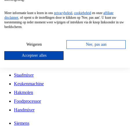
Grillplaat
Meer informatie kunt u lezen in ons
privacybeleid
,
cookiebeleid
en onze
affiliate
Vrijstaande Magnetron
disclaimer
, of opent u de instellingen door te klikken op 'Nee, pas aan'. U kunt uw
toestemming op ieder moment weer wijzigen of intrekken via de knop linksonder in uw
Vrijstaande Kookplaat
beeldscherm.
Inbouw Inductie Kookplaat
Inbouw Gaskookplaat
Weigeren
Nee, pas aan
Inbouw Keramische Kookplaat
Accepteer alles
Kookplaat Accessoires
Staafmixer
Keukenmachine
Hakmolen
Foodprocessor
Handmixer
Siemens