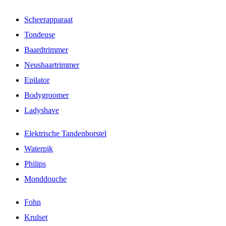
Scheerapparaat
Tondeuse
Baardtrimmer
Neushaartrimmer
Epilator
Bodygroomer
Ladyshave
Elektrische Tandenborstel
Waterpik
Philips
Monddouche
Fohn
Krulset