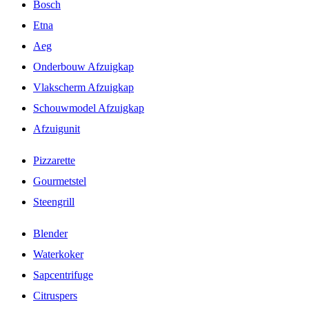
Bosch
Etna
Aeg
Onderbouw Afzuigkap
Vlakscherm Afzuigkap
Schouwmodel Afzuigkap
Afzuigunit
Pizzarette
Gourmetstel
Steengrill
Blender
Waterkoker
Sapcentrifuge
Citruspers