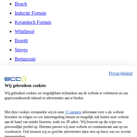
Bosch
Inductie Fornuis
Keramisch Fornuis
Whirlpool
Boretti
Stoves
Bertazzoni
Belling
Privacybeleid
Fitelli
Wij gebruiken cookies
Airfryer
Wij gebruiken cookies en vergelijkbare technieken om de website te verbeteren en om
gepersonaliseerde inhoud en advertenties aan te bieden.
Frituurpan
Contactgrill
Met deze cookies verzamelen wij en onze
11 partners
informatie over u als website
bezoeker en volgen we uw internetgedrag binnen en mogelijk ook buiten onze website
Broodbakmachine
aan de hand van unieke factoren, zoals uw IP-adres. Wij bouwen op die wijze uw
persoonlijke profiel op. Hiermee passen wij onze website en communicatie aan op uw
Broodrooster
voorkeuren. Ook kunnen wij zo gerichte advertenties laten zien op basis van uw recente
internetgedrag.