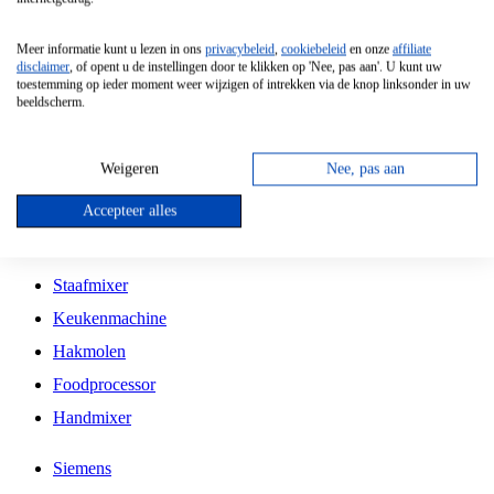
Grillplaat
Meer informatie kunt u lezen in ons
privacybeleid
,
cookiebeleid
en onze
affiliate
Vrijstaande Magnetron
disclaimer
, of opent u de instellingen door te klikken op 'Nee, pas aan'. U kunt uw
toestemming op ieder moment weer wijzigen of intrekken via de knop linksonder in uw
Vrijstaande Kookplaat
beeldscherm.
Inbouw Inductie Kookplaat
Inbouw Gaskookplaat
Weigeren
Nee, pas aan
Inbouw Keramische Kookplaat
Accepteer alles
Kookplaat Accessoires
Staafmixer
Keukenmachine
Hakmolen
Foodprocessor
Handmixer
Siemens