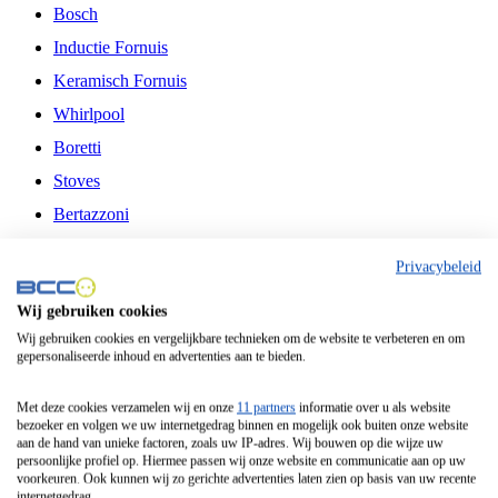
Bosch
Inductie Fornuis
Keramisch Fornuis
Whirlpool
Boretti
Stoves
Bertazzoni
Belling
Privacybeleid
Fitelli
Wij gebruiken cookies
Airfryer
Wij gebruiken cookies en vergelijkbare technieken om de website te verbeteren en om
gepersonaliseerde inhoud en advertenties aan te bieden.
Frituurpan
Contactgrill
Met deze cookies verzamelen wij en onze
11 partners
informatie over u als website
bezoeker en volgen we uw internetgedrag binnen en mogelijk ook buiten onze website
Broodbakmachine
aan de hand van unieke factoren, zoals uw IP-adres. Wij bouwen op die wijze uw
persoonlijke profiel op. Hiermee passen wij onze website en communicatie aan op uw
Broodrooster
voorkeuren. Ook kunnen wij zo gerichte advertenties laten zien op basis van uw recente
internetgedrag.