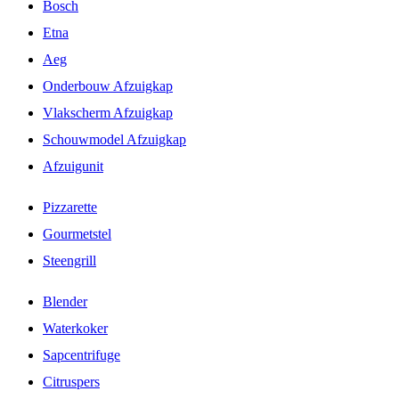
Bosch
Etna
Aeg
Onderbouw Afzuigkap
Vlakscherm Afzuigkap
Schouwmodel Afzuigkap
Afzuigunit
Pizzarette
Gourmetstel
Steengrill
Blender
Waterkoker
Sapcentrifuge
Citruspers