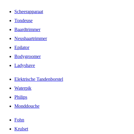
Scheerapparaat
Tondeuse
Baardtrimmer
Neushaartrimmer
Epilator
Bodygroomer
Ladyshave
Elektrische Tandenborstel
Waterpik
Philips
Monddouche
Fohn
Krulset