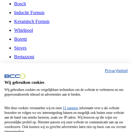
Bosch
Inductie Fornuis
Keramisch Fornuis
Whirlpool
Boretti
Stoves
Bertazzoni
Belling
Privacybeleid
Fitelli
Wij gebruiken cookies
Airfryer
Wij gebruiken cookies en vergelijkbare technieken om de website te verbeteren en om
gepersonaliseerde inhoud en advertenties aan te bieden.
Frituurpan
Contactgrill
Met deze cookies verzamelen wij en onze
11 partners
informatie over u als website
bezoeker en volgen we uw internetgedrag binnen en mogelijk ook buiten onze website
Broodbakmachine
aan de hand van unieke factoren, zoals uw IP-adres. Wij bouwen op die wijze uw
persoonlijke profiel op. Hiermee passen wij onze website en communicatie aan op uw
Broodrooster
voorkeuren. Ook kunnen wij zo gerichte advertenties laten zien op basis van uw recente
internetgedrag.