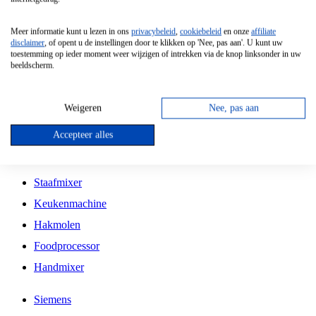
Grillplaat
Meer informatie kunt u lezen in ons
privacybeleid
,
cookiebeleid
en onze
affiliate
Vrijstaande Magnetron
disclaimer
, of opent u de instellingen door te klikken op 'Nee, pas aan'. U kunt uw
toestemming op ieder moment weer wijzigen of intrekken via de knop linksonder in uw
Vrijstaande Kookplaat
beeldscherm.
Inbouw Inductie Kookplaat
Inbouw Gaskookplaat
Weigeren
Nee, pas aan
Inbouw Keramische Kookplaat
Accepteer alles
Kookplaat Accessoires
Staafmixer
Keukenmachine
Hakmolen
Foodprocessor
Handmixer
Siemens