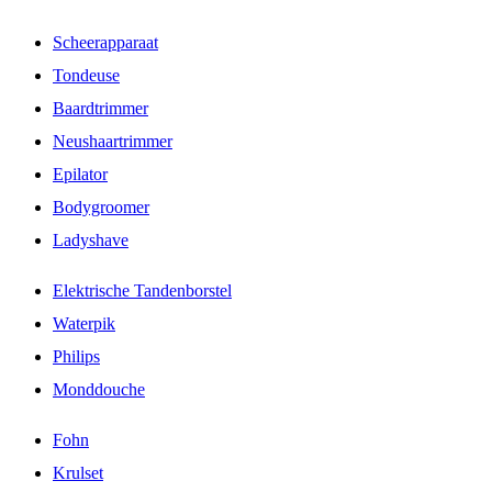
Scheerapparaat
Tondeuse
Baardtrimmer
Neushaartrimmer
Epilator
Bodygroomer
Ladyshave
Elektrische Tandenborstel
Waterpik
Philips
Monddouche
Fohn
Krulset