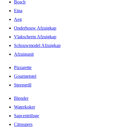
Bosch
Etna
Aeg
Onderbouw Afzuigkap
Vlakscherm Afzuigkap
Schouwmodel Afzuigkap
Afzuigunit
Pizzarette
Gourmetstel
Steengrill
Blender
Waterkoker
Sapcentrifuge
Citruspers