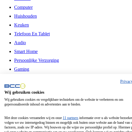
Computer
Huishouden
Keuken
Telefoon En Tablet
Audio
Smart Home
Persoonlijke Verzorging
Gaming
Vrije Tijd
Privac
Philips
Wij gebruiken cookies
Wij gebruiken cookies en vergelijkbare technieken om de website te verbeteren en om
Schermgrootte 24 Inch
gepersonaliseerde inhoud en advertenties aan te bieden.
Schermgrootte 75 Inch
Schermgrootte 85 Inch
Met deze cookies verzamelen wij en onze
11 partners
informatie over u als website bezoeke
volgen we uw internetgedrag binnen en mogelijk ook buiten onze website aan de hand van 
Schermgrootte 98 Inch
factoren, zoals uw IP-adres. Wij bouwen op die wijze uw persoonlijke profiel op. Hiermee 