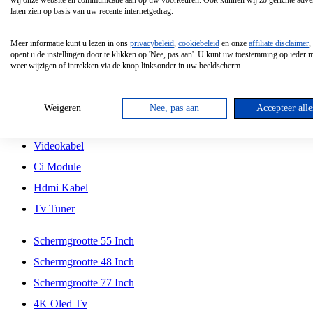
wij onze website en communicatie aan op uw voorkeuren. Ook kunnen wij zo gerichte adver
Tcl
laten zien op basis van uw recente internetgedrag.
Schermgrootte 70 Inch
Meer informatie kunt u lezen in ons
privacybeleid
,
cookiebeleid
en onze
affiliate disclaimer
,
Hd Led Tv
opent u de instellingen door te klikken op 'Nee, pas aan'. U kunt uw toestemming op ieder
weer wijzigen of intrekken via de knop linksonder in uw beeldscherm.
Tv Beugel
Antennekabel
Weigeren
Nee, pas aan
Accepteer alle
Universele Afstandsbediening
Videokabel
Ci Module
Hdmi Kabel
Tv Tuner
Schermgrootte 55 Inch
Schermgrootte 48 Inch
Schermgrootte 77 Inch
4K Oled Tv