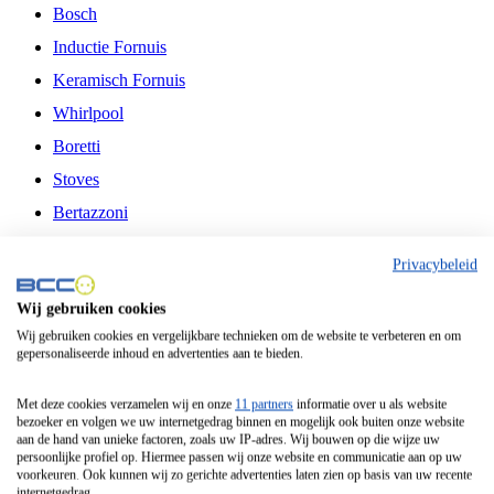
Bosch
Inductie Fornuis
Keramisch Fornuis
Whirlpool
Boretti
Stoves
Bertazzoni
Belling
Privacybeleid
Fitelli
Wij gebruiken cookies
Airfryer
Wij gebruiken cookies en vergelijkbare technieken om de website te verbeteren en om
gepersonaliseerde inhoud en advertenties aan te bieden.
Frituurpan
Contactgrill
Met deze cookies verzamelen wij en onze
11 partners
informatie over u als website
bezoeker en volgen we uw internetgedrag binnen en mogelijk ook buiten onze website
Broodbakmachine
aan de hand van unieke factoren, zoals uw IP-adres. Wij bouwen op die wijze uw
persoonlijke profiel op. Hiermee passen wij onze website en communicatie aan op uw
Broodrooster
voorkeuren. Ook kunnen wij zo gerichte advertenties laten zien op basis van uw recente
internetgedrag.