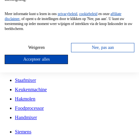
Grillplaat
Meer informatie kunt u lezen in ons
privacybeleid
,
cookiebeleid
en onze
affiliate
Vrijstaande Magnetron
disclaimer
, of opent u de instellingen door te klikken op 'Nee, pas aan'. U kunt uw
toestemming op ieder moment weer wijzigen of intrekken via de knop linksonder in uw
Vrijstaande Kookplaat
beeldscherm.
Inbouw Inductie Kookplaat
Inbouw Gaskookplaat
Weigeren
Nee, pas aan
Inbouw Keramische Kookplaat
Accepteer alles
Kookplaat Accessoires
Staafmixer
Keukenmachine
Hakmolen
Foodprocessor
Handmixer
Siemens