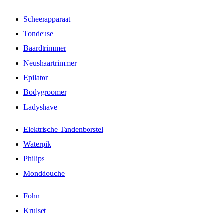
Scheerapparaat
Tondeuse
Baardtrimmer
Neushaartrimmer
Epilator
Bodygroomer
Ladyshave
Elektrische Tandenborstel
Waterpik
Philips
Monddouche
Fohn
Krulset