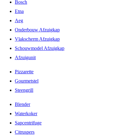
Bosch
Etna
Aeg
Onderbouw Afzuigkap
Vlakscherm Afzuigkap
Schouwmodel Afzuigkap
Afzuigunit
Pizzarette
Gourmetstel
Steengrill
Blender
Waterkoker
Sapcentrifuge
Citruspers