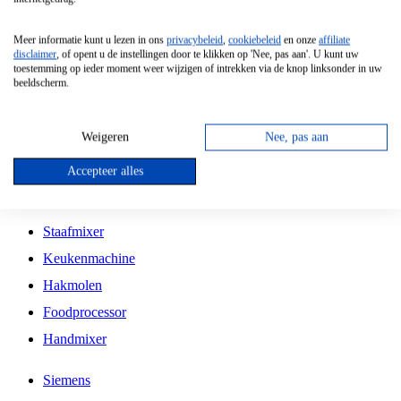
Grillplaat
Meer informatie kunt u lezen in ons
privacybeleid
,
cookiebeleid
en onze
affiliate
Vrijstaande Magnetron
disclaimer
, of opent u de instellingen door te klikken op 'Nee, pas aan'. U kunt uw
toestemming op ieder moment weer wijzigen of intrekken via de knop linksonder in uw
Vrijstaande Kookplaat
beeldscherm.
Inbouw Inductie Kookplaat
Inbouw Gaskookplaat
Weigeren
Nee, pas aan
Inbouw Keramische Kookplaat
Accepteer alles
Kookplaat Accessoires
Staafmixer
Keukenmachine
Hakmolen
Foodprocessor
Handmixer
Siemens