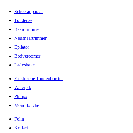
Scheerapparaat
Tondeuse
Baardtrimmer
Neushaartrimmer
Epilator
Bodygroomer
Ladyshave
Elektrische Tandenborstel
Waterpik
Philips
Monddouche
Fohn
Krulset