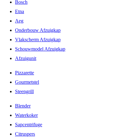
Bosch
Etna
Aeg
Onderbouw Afzuigkap
Vlakscherm Afzuigkap
Schouwmodel Afzuigkap
Afzuigunit
Pizzarette
Gourmetstel
Steengrill
Blender
Waterkoker
Sapcentrifuge
Citruspers