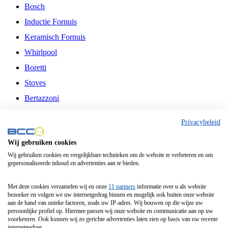
Bosch
Inductie Fornuis
Keramisch Fornuis
Whirlpool
Boretti
Stoves
Bertazzoni
Belling
Privacybeleid
Fitelli
Wij gebruiken cookies
Airfryer
Wij gebruiken cookies en vergelijkbare technieken om de website te verbeteren en om
gepersonaliseerde inhoud en advertenties aan te bieden.
Frituurpan
Contactgrill
Met deze cookies verzamelen wij en onze
11 partners
informatie over u als website
bezoeker en volgen we uw internetgedrag binnen en mogelijk ook buiten onze website
Broodbakmachine
aan de hand van unieke factoren, zoals uw IP-adres. Wij bouwen op die wijze uw
persoonlijke profiel op. Hiermee passen wij onze website en communicatie aan op uw
Broodrooster
voorkeuren. Ook kunnen wij zo gerichte advertenties laten zien op basis van uw recente
internetgedrag.