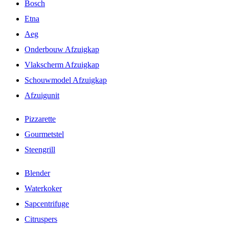
Bosch
Etna
Aeg
Onderbouw Afzuigkap
Vlakscherm Afzuigkap
Schouwmodel Afzuigkap
Afzuigunit
Pizzarette
Gourmetstel
Steengrill
Blender
Waterkoker
Sapcentrifuge
Citruspers