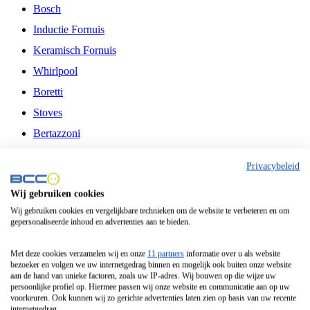
Bosch
Inductie Fornuis
Keramisch Fornuis
Whirlpool
Boretti
Stoves
Bertazzoni
Belling
Privacybeleid
Fitelli
Wij gebruiken cookies
Airfryer
Wij gebruiken cookies en vergelijkbare technieken om de website te verbeteren en om
gepersonaliseerde inhoud en advertenties aan te bieden.
Frituurpan
Contactgrill
Met deze cookies verzamelen wij en onze
11 partners
informatie over u als website
bezoeker en volgen we uw internetgedrag binnen en mogelijk ook buiten onze website
Broodbakmachine
aan de hand van unieke factoren, zoals uw IP-adres. Wij bouwen op die wijze uw
persoonlijke profiel op. Hiermee passen wij onze website en communicatie aan op uw
Broodrooster
voorkeuren. Ook kunnen wij zo gerichte advertenties laten zien op basis van uw recente
internetgedrag.