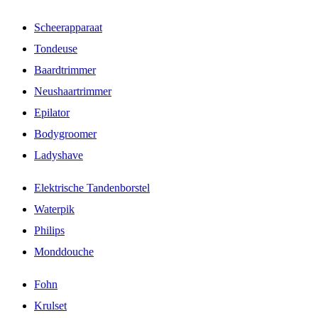
Scheerapparaat
Tondeuse
Baardtrimmer
Neushaartrimmer
Epilator
Bodygroomer
Ladyshave
Elektrische Tandenborstel
Waterpik
Philips
Monddouche
Fohn
Krulset