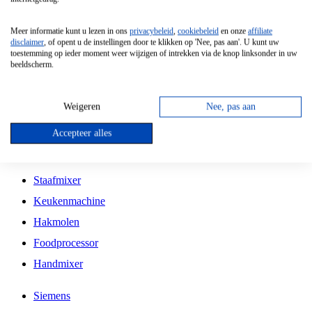
Grillplaat
Meer informatie kunt u lezen in ons
privacybeleid
,
cookiebeleid
en onze
affiliate
Vrijstaande Magnetron
disclaimer
, of opent u de instellingen door te klikken op 'Nee, pas aan'. U kunt uw
toestemming op ieder moment weer wijzigen of intrekken via de knop linksonder in uw
Vrijstaande Kookplaat
beeldscherm.
Inbouw Inductie Kookplaat
Inbouw Gaskookplaat
Weigeren
Nee, pas aan
Inbouw Keramische Kookplaat
Accepteer alles
Kookplaat Accessoires
Staafmixer
Keukenmachine
Hakmolen
Foodprocessor
Handmixer
Siemens