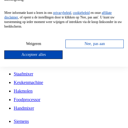
Grillplaat
Meer informatie kunt u lezen in ons
privacybeleid
,
cookiebeleid
en onze
affiliate
Vrijstaande Magnetron
disclaimer
, of opent u de instellingen door te klikken op 'Nee, pas aan'. U kunt uw
toestemming op ieder moment weer wijzigen of intrekken via de knop linksonder in uw
Vrijstaande Kookplaat
beeldscherm.
Inbouw Inductie Kookplaat
Inbouw Gaskookplaat
Weigeren
Nee, pas aan
Inbouw Keramische Kookplaat
Accepteer alles
Kookplaat Accessoires
Staafmixer
Keukenmachine
Hakmolen
Foodprocessor
Handmixer
Siemens