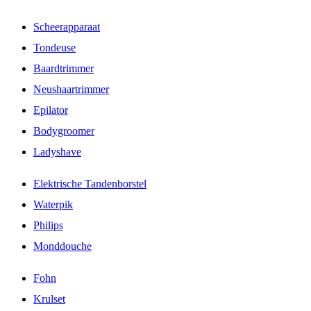
Scheerapparaat
Tondeuse
Baardtrimmer
Neushaartrimmer
Epilator
Bodygroomer
Ladyshave
Elektrische Tandenborstel
Waterpik
Philips
Monddouche
Fohn
Krulset