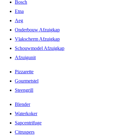
Bosch
Etna
Aeg
Onderbouw Afzuigkap
Vlakscherm Afzuigkap
Schouwmodel Afzuigkap
Afzuigunit
Pizzarette
Gourmetstel
Steengrill
Blender
Waterkoker
Sapcentrifuge
Citruspers